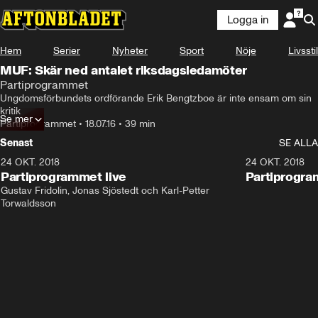
Logga in
Hem
Serier
Nyheter
Sport
Nöje
Livsstil
MUF: Skär ned antalet riksdagsledamöter
Partiprogrammet
Ungdomsförbundets ordförande Erik Bengtzboe är inte ensam om sin 
kritik
Se mer
Partiprogrammet
•
18.07.16
•
39 min
Senast
SE ALLA
24 OKT. 2018
32:13
24 OKT. 2018
Partiprogrammet live
Partiprogra
Gustav Fridolin, Jonas Sjöstedt och Karl-Petter 
Torwaldsson