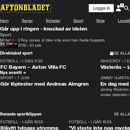
Logga in
Hem
Serier
Nyheter
Sport
Nöje
Livsstil
Går upp i ringen - knockad av idolen
Sport
Mötet med Roy Jones Jr blev inte som han hade hoppats
Se mer
Sport
•
14.07.16
•
51 sek
Direktsänd sport
SE ALLA
FOTBOLL
•
I DAG 11:50
ISHOCKEY
•
I 
Plus
Plus
FC Bayern – Aston Villa FC
Västerås – 
Nya avsnitt →
SPORT
•
7 JUNI
JIMMY HJÄRTA
Gör löptester med Andreas Almgren
En dag med 
Jimmy Wixtröm 
under debuten i
Senaste sportklippen
SE ALLA
FOTBOLL
•
I GÅR 19:55
0:29
FOTBOLL
•
I GÅR 19:55
Blåvitt tvingas utrymma
”Vi visste inte nog mycke