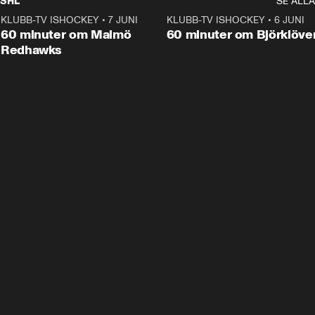
SHL
SE ALLA
KLUBB-TV ISHOCKEY
•
7 JUNI
1:02:53
KLUBB-TV ISHOCKEY
•
6 JUNI
1:0
Plus
60 minuter om Malmö
60 minuter om Björklöve
Redhawks