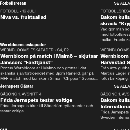
Rydström tar över
Fotbollsresan
SE ALLA
FOTBOLL
•
16 JULI
0:44
FOTBOLLSRES
Niva vs. fruktsallad
Bakom kulis
skräck: ”Kry
Vad gör man som
med fotbollsres
Wernblooms eskapader
WERNBLOOMS ESKAPADER
•
S4, E2
WERNBLOOMS 
Wernbloom på match i Malmö – skjutsar
Wernbloom 
Jansson: ”Färdtjänst”
Harvestad 
Pontus Wernbloom är i Malmö och grottar i det 
Från åtta gubbar 
skånska självförtroendet med Björn Ranelid, går på 
Marcus Lager sta
MFF-match med komikern Simon ”Chippen” Svensson 
folk i Linköping
och hjälper skadade stjärnbacken Pontus Jansson 
och Wernbloom kl
Jernspets Gästar
SE ALLA
hem. 
SÄSONG 1, AVSNITT 4
13:37
SÄSONG 1, AVS
Frida Jernspets testar voltige
Bakom kuli
Frida Jernspets åker till Södertörn ryttarcenter och 
Internation
testar voltige
Frida Jernspets 
Sweden Interna