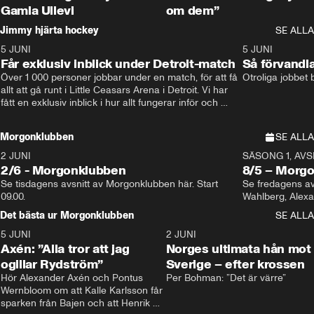
Gamla Ullevi
om dem”
Jimmy hjärta hockey
SE ALLA
5 JUNI
11:14
5 JUNI
Får exklusiv inblick under Detroit-match
Så förvandl
Över 1 000 personer jobbar under en match, för att få 
Otroliga jobbet
allt att gå runt i Little Ceasars Arena i Detroit. Vi har 
fått en exklusiv inblick i hur allt fungerar inför och 
under match i världens bästa hockeyliga
Morgonklubben
SE ALLA
2 JUNI
SÄSONG 1, AVSN
2/6 - Morgonklubben
8/5 – Morg
Se tisdagens avsnitt av Morgonklubben här. Start 
Se fredagens av
09.00. 
Det bästa ur Morgonklubben
SE ALLA
5 JUNI
0:44
2 JUNI
Axén: ”Alla tror att jag
Norges ultimata hån mot
ogillar Rydström”
Sverige – efter krossen
Hör Alexander Axén och Pontus 
Per Bohman: ”Det är värre”
Wernbloom om att Kalle Karlsson får 
sparken från Bajen och att Henrik 