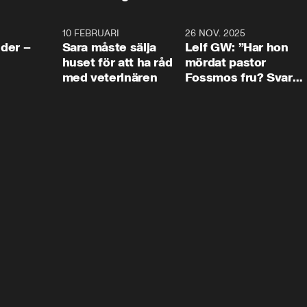
4:24
10 FEBRUARI
4:13
26 NOV. 2025
8:1
der –
Sara måste sälja
Leif GW: ”Har hon
huset för att ha råd
mördat pastor
med veterinären
Fossmos fru? Svar
nej.”