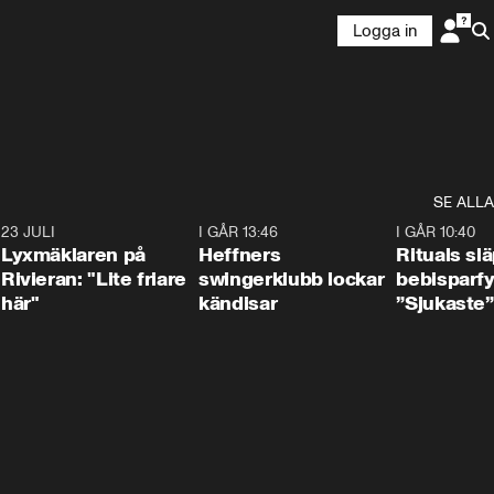
Logga in
SE ALLA
7
23 JULI
2:02
I GÅR 13:46
0:55
I GÅR 10:40
Lyxmäklaren på
Heffners
Rituals sl
Rivieran: "Lite friare
swingerklubb lockar
bebisparf
här"
kändisar
”Sjukaste”