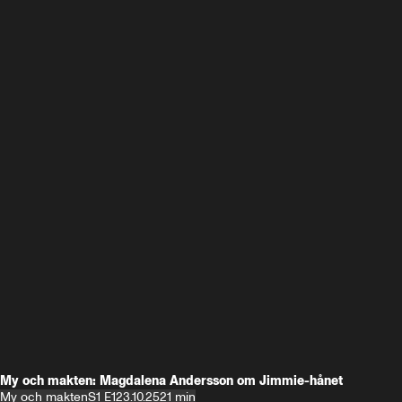
My och makten: Magdalena Andersson om Jimmie-hånet
My och makten
S1 E1
23.10.25
21 min