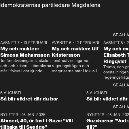
aldemokraternas partiledare Magdalena 
SE ALLA
7
AVSNITT 7
•
19 FEBRUARI
24:30
AVSNITT 6
•
12 FEBRUARI
27:30
AVSNITT 5
•
My och makten:
My och makten: Ulf
My och ma
Simona Mohamsson
Kristersson
Elisabeth
 
Tonårsutvisningarna, skolan 
Tonårsutvisningarna, 
Ringqvist
och och krisen i Liberalerna 
regeringsfrågan och 
Trump, den gr
står i fokus i det sjunde 
matpriserna står i fokus i 
omställningen
avsnittet av ”My och 
det sjätte avsnittet av ”My 
regeringsfråga
makten”. Se när 
och makten”. Se när 
centrum i det 
SE ALLA
Aftonbladets inrikespolitiska 
Aftonbladets inrikespolitiska 
avsnittet av ”
kommentator My 
kommentator My 
6
6 AUGUSTI
1:06
5 AUGUSTI
Makten”. Se nä
Rohwedder ställer 
Rohwedder ställer 
Så blir vädret där du bor
Så blir vädret där
Aftonbladets in
utbildnings- och 
statsminister Ulf Kristersson 
kommentator 
SE ALLA
integrationsminister Simona 
till svars.
Rohwedder stäl
Mohamsson till svars.
Centerpartiets
2
NYHETER
•
16 JAN. 2025
1:01
NYHETER
•
16 JAN. 20
Thand Ring till
Ahmed, 40, är fast i Gaza: ”Vill
Gazaborna: ”Vad s
tillbaka till Sverige”
till?”