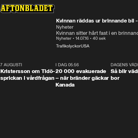
Kvinnan räddas ur brinnande bil -
Nyheter
Kvinnan sitter hårt fast i en brinnan
Nyheter
•
14.07.16
•
40 sek
Trafikolyckor
USA
7 AUGUSTI
0:42
I DAG 05:56
0:38
DAGENS VÄD
Kristersson om Tidö-
20 000 evakuerade
Så blir väd
sprickan i vårdfrågan
– när bränder gäckar
bor
Kanada