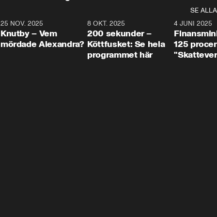
SE ALLA
3
25 NOV. 2025
31:05
8 OKT. 2025
4:29
4 JUNI 2025
Knutby – Vem
200 sekunder –
Finansmin
mördade Alexandra?
Köttfusket: Se hela
125 procent
programmet här
"Skattever
viktig uppg