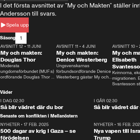
I det första avsnittet av ”My och Makten” ställe
Andersson till svars.
Spela upp
1
Säsong
AVSNITT 12
•
11 JUNI
26:27
AVSNITT 11
•
4 JUNI
23:40
AVSNITT 10
•
My och makten:
My och makten:
My och ma
Douglas Thor
Denice Westerberg
Elisabeth
Moderata 
Ungsvenskarnas 
Svantess
ungdomsförbundet (MUF:s) 
förbundsordförande Denice 
Kvinnorna, ek
ordförande Douglas Thor 
Westerberg gästar My och 
migrationen. E
gästar My och makten. I 
makten. I avsnittet 
Svantesson stäl
avsnittet diskuteras 
diskuteras migrationsfrågan 
när finansmini
Väder
tonårsutvisningarna och hur 
och hur SD ska locka 
Moderaterna ska locka 
kvinnliga väljare. 
I DAG 02:30
1:06
I GÅR 02:30
väljare till valet i höst. 
Så blir vädret där du bor
Så blir vädret där
Senaste om konflikten i Mellanöstern
NYHETER
•
17 FEB. 2025
0:45
NYHETER
•
16 FEB. 20
500 dagar av krig i Gaza – se
Nya vapen till Isr
förödelsen
Trump