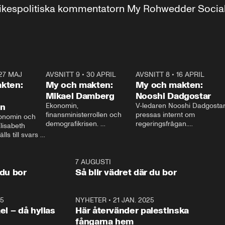
r inrikespolitiska kommentatorn My Rohwedder Soci
27 MAJ
3:51
AVSNITT 9
•
30 APRIL
24:00
AVSNITT 8
•
16 APRIL
25:1
kten:
My och makten:
My och makten:
Mikael Damberg
Nooshi Dadgostar
on
Ekonomin, 
V-ledaren Nooshi Dadgostar
finansministerrollen och 
pressas internt om 
onomin och 
demografikrisen. 
regeringsfrågan.

lisabeth 
Oppositionen ställs till svars 
I Aftonbladets 
ls till svars 
när Socialdemokraternas 
partiledarutfrågning ”My 
stern gästar 
Mikael Damberg gästar My 
och Makten” sätter hon ner 
My och Makten. 
och Makten. 
foten mot kritikerna:

1:06
7 AUGUSTI
1:0
– Vi ställer upp i val. Ska vi 
 du bor
Så blir vädret där du bor
vara med så sitter vi förstås 
25
1:22
NYHETER
•
21 JAN. 2025
0:5
ael – då hyllas
Här återvänder palestinska
fångarna hem