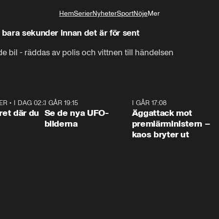
Hem
Serier
Nyheter
Sport
Nöje
Mer
Livsstil
 bara sekunder innan det är för sent
de bil - räddas av polis och vittnen till händelsen
ER
•
I DAG 02:30
1:06
I GÅR 19:15
0:36
I GÅR 17:08
0:3
ret där du
Se de nya UFO-
Äggattack mot
bilderna
premiärministern –
kaos bryter ut