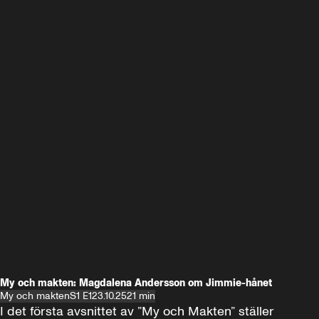
My och makten: Magdalena Andersson om Jimmie-hånet
My och makten
S1 E1
23.10.25
21 min
I det första avsnittet av ”My och Makten” ställer 