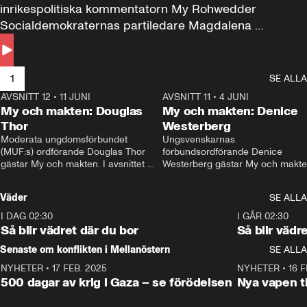
inrikespolitiska kommentatorn My Rohwedder 
Socialdemokraternas partiledare Magdalena 
Andersson till svars.
1
SE ALLA
AVSNITT 12
•
11 JUNI
26:27
AVSNITT 11
•
4 JUNI
2
My och makten: Douglas
My och makten: Denice
Thor
Westerberg
Moderata ungdomsförbundet 
Ungsvenskarnas 
(MUF:s) ordförande Douglas Thor 
förbundsordförande Denice 
gästar My och makten. I avsnittet 
Westerberg gästar My och makten.
diskuteras tonårsutvisningarna och 
avsnittet diskuteras migrationsfrå
hur Moderaterna ska locka väljare till 
och hur SD ska locka kvinnliga 
Väder
SE ALLA
valet i höst. 
väljare. 
I DAG 02:30
1:06
I GÅR 02:30
Så blir vädret där du bor
Så blir vädr
Senaste om konflikten i Mellanöstern
SE ALLA
NYHETER
•
17 FEB. 2025
0:45
NYHETER
•
16 F
500 dagar av krig i Gaza – se förödelsen
Nya vapen ti