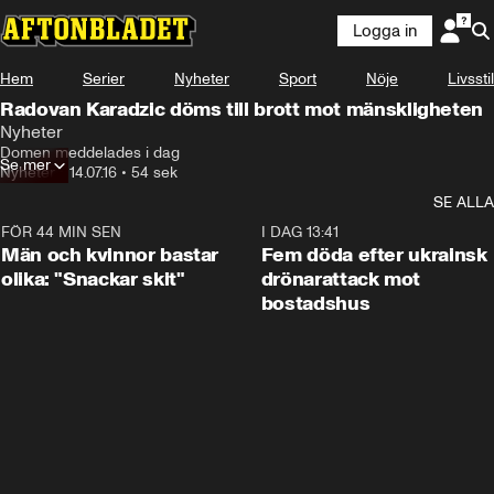
Logga in
Hem
Serier
Nyheter
Sport
Nöje
Livsstil
Radovan Karadzic döms till brott mot mänskligheten
Nyheter
Domen meddelades i dag
Se mer
Nyheter
•
14.07.16
•
54 sek
SE ALLA
FÖR 44 MIN SEN
1:11
I DAG 13:41
Män och kvinnor bastar
Fem döda efter ukrainsk
olika: "Snackar skit"
drönarattack mot
bostadshus