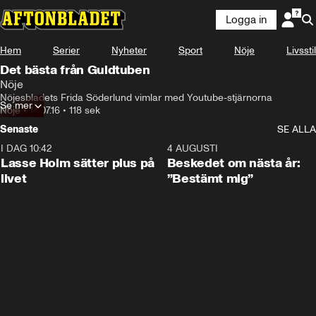
Logga in
Hem
Serier
Nyheter
Sport
Nöje
Livsstil
Det bästa från Guldtuben
Nöje
Nöjesbladets Frida Söderlund vimlar med Youtube-stjärnorna
Se mer
Nöje
•
14.07.16
•
118 sek
Senaste
SE ALLA
I DAG 10:42
1:04
4 AUGUSTI
Lasse Holm sätter plus på
Beskedet om nästa år:
livet
”Bestämt mig”