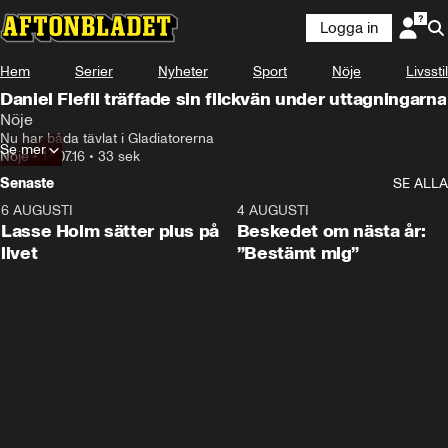
Logga in
Hem
Serier
Nyheter
Sport
Nöje
Livsstil
Daniel Flefil träffade sin flickvän under uttagningarna
Nöje
Nu har båda tävlat i Gladiatorerna
Se mer
Nöje
•
14.07.16
•
33 sek
Senaste
SE ALLA
6 AUGUSTI
1:04
4 AUGUSTI
Lasse Holm sätter plus på
Beskedet om nästa år:
livet
”Bestämt mig”