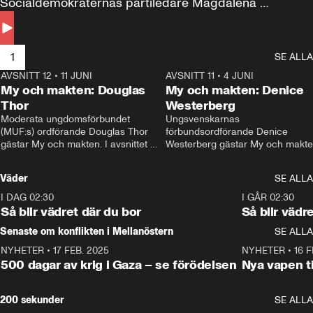
Socialdemokraternas partiledare Magdalena 
Andersson till svars.
1
SE ALLA
AVSNITT 12
•
11 JUNI
26:27
AVSNITT 11
•
4 JUNI
2
My och makten: Douglas
My och makten: Denice
Thor
Westerberg
Moderata ungdomsförbundet 
Ungsvenskarnas 
(MUF:s) ordförande Douglas Thor 
förbundsordförande Denice 
gästar My och makten. I avsnittet 
Westerberg gästar My och makten.
diskuteras tonårsutvisningarna och 
avsnittet diskuteras migrationsfrå
hur Moderaterna ska locka väljare till 
och hur SD ska locka kvinnliga 
Väder
SE ALLA
valet i höst. 
väljare. 
I DAG 02:30
1:06
I GÅR 02:30
Så blir vädret där du bor
Så blir vädr
Senaste om konflikten i Mellanöstern
SE ALLA
NYHETER
•
17 FEB. 2025
0:45
NYHETER
•
16 F
500 dagar av krig i Gaza – se förödelsen
Nya vapen ti
200 sekunder
SE ALLA