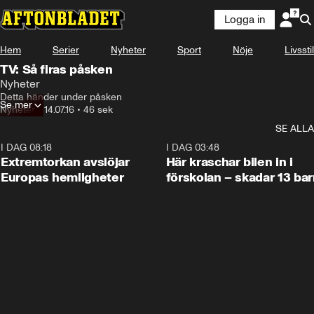
Logga in
Hem
Serier
Nyheter
Sport
Nöje
Livsstil
TV: Så firas påsken
Nyheter
Detta händer under påsken
Se mer
Nyheter
•
14.07.16
•
46 sek
SE ALLA
I DAG 08:18
0:53
I DAG 03:48
Extremtorkan avslöjar
Här kraschar bilen in i
Europas hemligheter
förskolan – skadar 13 bar