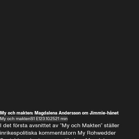
My och makten: Magdalena Andersson om Jimmie-hånet
My och makten
S1 E1
23.10.25
21 min
I det första avsnittet av ”My och Makten” ställer 
inrikespolitiska kommentatorn My Rohwedder 