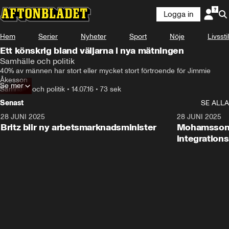
Logga in
Hem
Serier
Nyheter
Sport
Nöje
Livsstil
Ett könskrig bland väljarna i nya mätningen
Samhälle och politik
40% av männen har stort eller mycket stort förtroende för Jimmie 
Åkesson
Se mer
Samhälle och politik
•
14.07.16
•
73 sek
Senast
SE ALLA
28 JUNI 2025
1:48
28 JUNI 2025
Britz blir ny arbetsmarknadsminister
Mohamsson b
integration