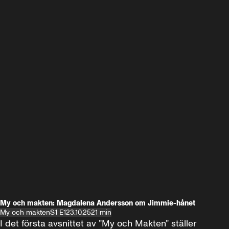
My och makten: Magdalena Andersson om Jimmie-hånet
My och makten
S1 E1
23.10.25
21 min
I det första avsnittet av ”My och Makten” ställer 