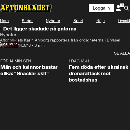
Logga in
Hem
Serier
Nyheter
Sport
Nöje
Livsstil
- Det ligger skadade på gatorna
Nyheter
Aftonbladets Karin Ahlborg rapportera från oroligheterna i Bryssel
Se mer
Nyheter
•
14.07.16
•
3 min
SE ALLA
FÖR 14 MIN SEN
1:11
I DAG 13:41
Män och kvinnor bastar
Fem döda efter ukrainsk
olika: "Snackar skit"
drönarattack mot
bostadshus