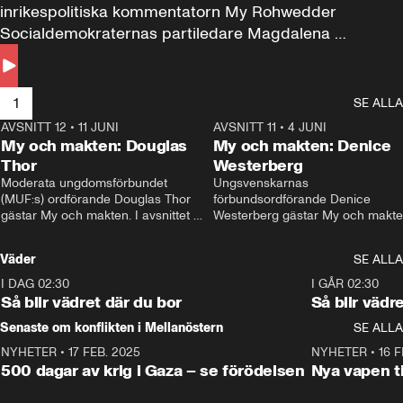
inrikespolitiska kommentatorn My Rohwedder 
Socialdemokraternas partiledare Magdalena 
Andersson till svars.
1
SE ALLA
AVSNITT 12
•
11 JUNI
26:27
AVSNITT 11
•
4 JUNI
2
My och makten: Douglas
My och makten: Denice
Thor
Westerberg
Moderata ungdomsförbundet 
Ungsvenskarnas 
(MUF:s) ordförande Douglas Thor 
förbundsordförande Denice 
gästar My och makten. I avsnittet 
Westerberg gästar My och makten.
diskuteras tonårsutvisningarna och 
avsnittet diskuteras migrationsfrå
hur Moderaterna ska locka väljare till 
och hur SD ska locka kvinnliga 
Väder
SE ALLA
valet i höst. 
väljare. 
I DAG 02:30
1:06
I GÅR 02:30
Så blir vädret där du bor
Så blir vädr
Senaste om konflikten i Mellanöstern
SE ALLA
NYHETER
•
17 FEB. 2025
0:45
NYHETER
•
16 F
500 dagar av krig i Gaza – se förödelsen
Nya vapen ti