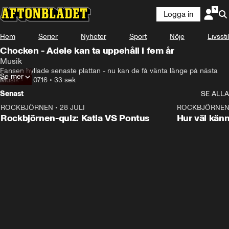
Logga in
Hem
Serier
Nyheter
Sport
Nöje
Livsstil
Chocken - Adele kan ta uppehåll i fem år
Musik
Fansen hyllade senaste plattan - nu kan de få vänta länge på nästa
Se mer
Musik
•
14.07.16
•
33 sek
Senast
SE ALLA
ROCKBJÖRNEN
•
28 JULI
0:15
ROCKBJÖRNE
Rockbjörnen-quiz: Katia VS Pontus
Hur väl kän