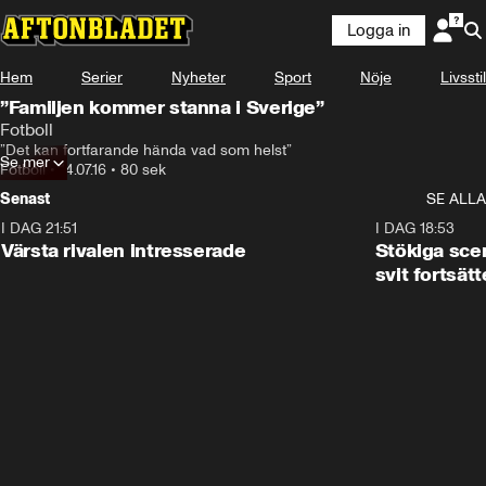
Logga in
Hem
Serier
Nyheter
Sport
Nöje
Livsstil
”Familjen kommer stanna i Sverige”
Fotboll
”Det kan fortfarande hända vad som helst”
Se mer
Fotboll
•
14.07.16
•
80 sek
Senast
SE ALLA
I DAG 21:51
0:31
I DAG 18:53
Värsta rivalen intresserade
Stökiga sce
svit fortsätt