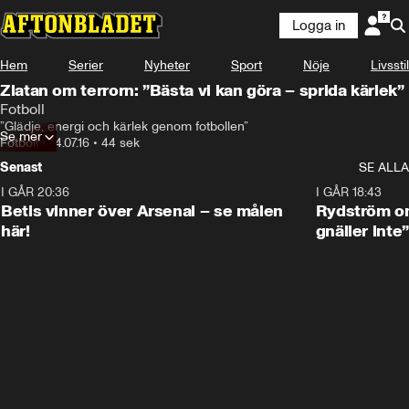
Logga in
Hem
Serier
Nyheter
Sport
Nöje
Livsstil
Zlatan om terrorn: ”Bästa vi kan göra – sprida kärlek”
Fotboll
”Glädje, energi och kärlek genom fotbollen”
Se mer
Fotboll
•
14.07.16
•
44 sek
Senast
SE ALLA
I GÅR 20:36
1:30
I GÅR 18:43
Betis vinner över Arsenal – se målen
Rydström om
här!
gnäller inte”