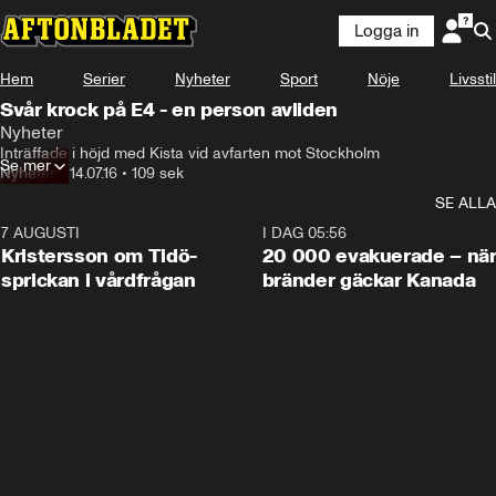
Logga in
Hem
Serier
Nyheter
Sport
Nöje
Livsstil
Svår krock på E4 - en person avliden
Nyheter
Inträffade i höjd med Kista vid avfarten mot Stockholm
Se mer
Nyheter
•
14.07.16
•
109 sek
SE ALLA
7 AUGUSTI
0:42
I DAG 05:56
Kristersson om Tidö-
20 000 evakuerade – nä
sprickan i vårdfrågan
bränder gäckar Kanada