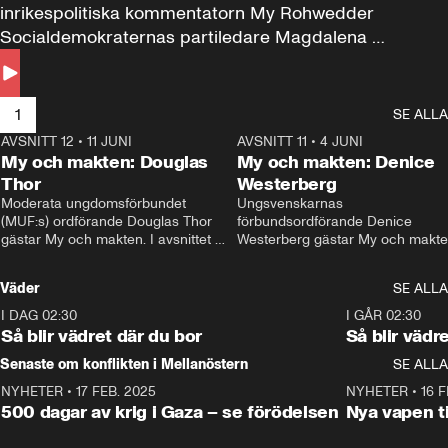
inrikespolitiska kommentatorn My Rohwedder 
Socialdemokraternas partiledare Magdalena 
Andersson till svars.
1
SE ALLA
AVSNITT 12
•
11 JUNI
26:27
AVSNITT 11
•
4 JUNI
2
My och makten: Douglas
My och makten: Denice
Thor
Westerberg
Moderata ungdomsförbundet 
Ungsvenskarnas 
(MUF:s) ordförande Douglas Thor 
förbundsordförande Denice 
gästar My och makten. I avsnittet 
Westerberg gästar My och makten.
diskuteras tonårsutvisningarna och 
avsnittet diskuteras migrationsfrå
hur Moderaterna ska locka väljare till 
och hur SD ska locka kvinnliga 
Väder
SE ALLA
valet i höst. 
väljare. 
I DAG 02:30
1:06
I GÅR 02:30
Så blir vädret där du bor
Så blir vädr
Senaste om konflikten i Mellanöstern
SE ALLA
NYHETER
•
17 FEB. 2025
0:45
NYHETER
•
16 F
500 dagar av krig i Gaza – se förödelsen
Nya vapen ti