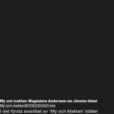
My och makten: Magdalena Andersson om Jimmie-hånet
My och makten
S1 E1
23.10.25
21 min
I det första avsnittet av ”My och Makten” ställer 