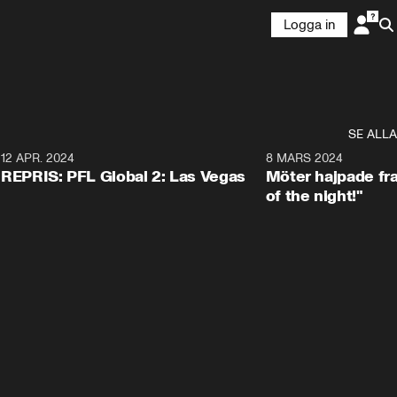
Logga in
SE ALLA
12 APR. 2024
8 MARS 2024
Plus
REPRIS: PFL Global 2: Las Vegas
Möter hajpade fr
of the night!"