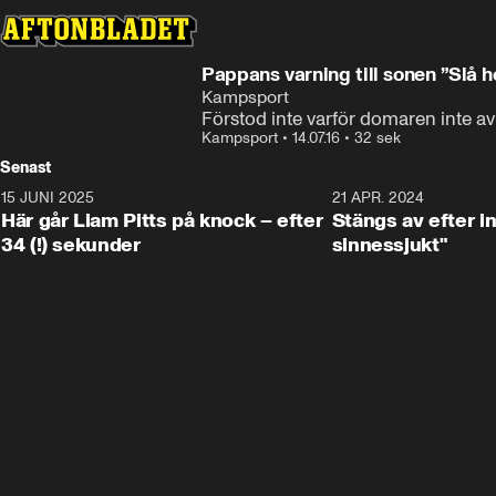
Pappans varning till sonen ”Slå h
Kampsport
Förstod inte varför domaren inte a
Kampsport
•
14.07.16
•
32 sek
Senast
15 JUNI 2025
0:40
21 APR. 2024
Här går Liam Pitts på knock – efter
Stängs av efter in
34 (!) sekunder
sinnessjukt"