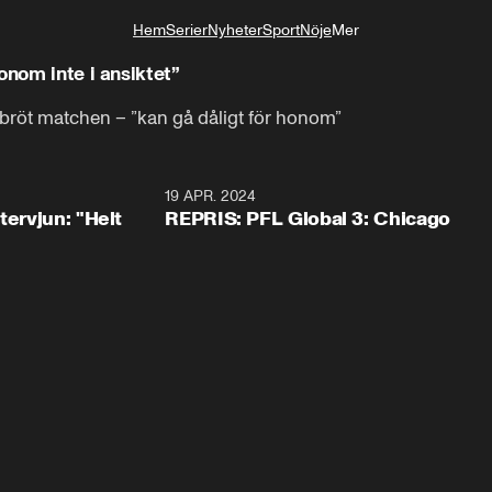
Hem
Serier
Nyheter
Sport
Nöje
Mer
Livsstil
onom inte i ansiktet”
vbröt matchen – ”kan gå dåligt för honom”
3:43
19 APR. 2024
tervjun: "Helt
REPRIS: PFL Global 3: Chicago