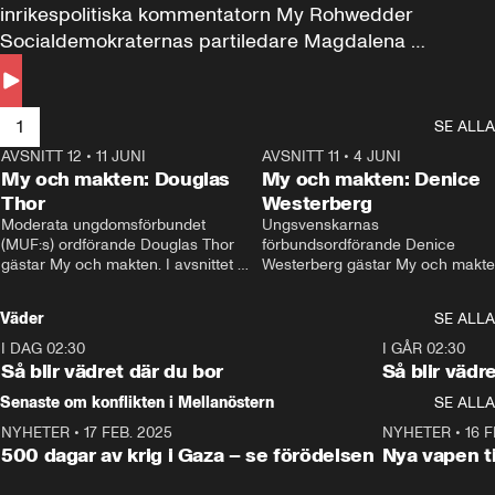
inrikespolitiska kommentatorn My Rohwedder 
Socialdemokraternas partiledare Magdalena 
Andersson till svars.
1
SE ALLA
AVSNITT 12
•
11 JUNI
26:27
AVSNITT 11
•
4 JUNI
2
My och makten: Douglas
My och makten: Denice
Thor
Westerberg
Moderata ungdomsförbundet 
Ungsvenskarnas 
(MUF:s) ordförande Douglas Thor 
förbundsordförande Denice 
gästar My och makten. I avsnittet 
Westerberg gästar My och makten.
diskuteras tonårsutvisningarna och 
avsnittet diskuteras migrationsfrå
hur Moderaterna ska locka väljare till 
och hur SD ska locka kvinnliga 
Väder
SE ALLA
valet i höst. 
väljare. 
I DAG 02:30
1:06
I GÅR 02:30
Så blir vädret där du bor
Så blir vädr
Senaste om konflikten i Mellanöstern
SE ALLA
NYHETER
•
17 FEB. 2025
0:45
NYHETER
•
16 F
500 dagar av krig i Gaza – se förödelsen
Nya vapen ti