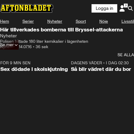
Logga in
Hem
Serier
Nyheter
Sport
Nöje
Livsstil
Här tillverkades bomberna till Bryssel-attackerna
Nyheter
Polisen hittade 180 liter kemikalier i lägenheten
Se mer
Nyheter
•
14.07.16
•
36 sek
SE ALLA
FÖR 9 MIN SEN
0:35
DAGENS VÄDER
•
I DAG 02:30
Sex dödade i skolskjutning
Så blir vädret där du bor