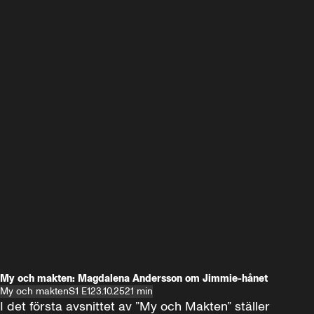
My och makten: Magdalena Andersson om Jimmie-hånet
My och makten
S1 E1
23.10.25
21 min
I det första avsnittet av ”My och Makten” ställer 