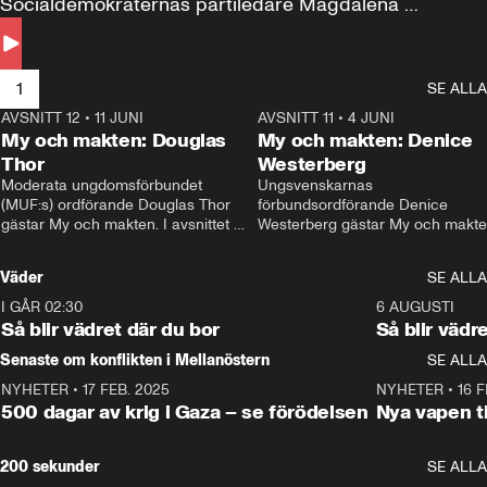
Socialdemokraternas partiledare Magdalena 
Andersson till svars.
1
SE ALLA
AVSNITT 12
•
11 JUNI
26:27
AVSNITT 11
•
4 JUNI
2
My och makten: Douglas
My och makten: Denice
Thor
Westerberg
Moderata ungdomsförbundet 
Ungsvenskarnas 
(MUF:s) ordförande Douglas Thor 
förbundsordförande Denice 
gästar My och makten. I avsnittet 
Westerberg gästar My och makten.
diskuteras tonårsutvisningarna och 
avsnittet diskuteras migrationsfrå
hur Moderaterna ska locka väljare till 
och hur SD ska locka kvinnliga 
Väder
SE ALLA
valet i höst. 
väljare. 
I GÅR 02:30
1:06
6 AUGUSTI
Så blir vädret där du bor
Så blir vädr
Senaste om konflikten i Mellanöstern
SE ALLA
NYHETER
•
17 FEB. 2025
0:45
NYHETER
•
16 F
500 dagar av krig i Gaza – se förödelsen
Nya vapen ti
200 sekunder
SE ALLA