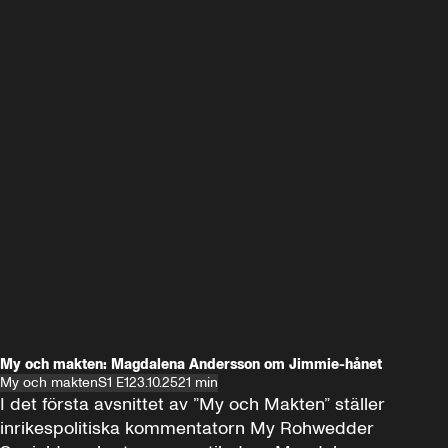
My och makten: Magdalena Andersson om Jimmie-hånet
My och makten
S1 E1
23.10.25
21 min
I det första avsnittet av ”My och Makten” ställer 
inrikespolitiska kommentatorn My Rohwedder 