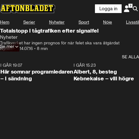
Logga in
Hem
Serier
Nyheter
Sport
Nöje
Livsstil
Totalstopp i tågtrafiken efter signalfel
Nyheter
Trafikverket har ingen prognos för när felet ska vara åtgärdat
Se mer
Nyheter
•
14.07.16
•
8 min
SE ALLA
I GÅR 19:07
0:45
I GÅR 15:23
Här somnar programledaren
Albert, 8, besteg
– i sändning
Kebnekaise – vill högre