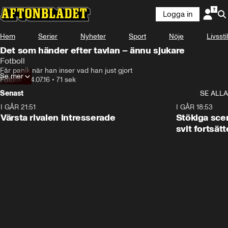
Logga in
Hem
Serier
Nyheter
Sport
Nöje
Livsstil
Det som händer efter tavlan – ännu sjukare
Fotboll
Får panik när han inser vad han just gjort
Se mer
Fotboll
•
14.07.16
•
71 sek
Senast
SE ALLA
I GÅR 21:51
0:31
I GÅR 18:53
Värsta rivalen intresserade
Stökiga sce
svit fortsätt