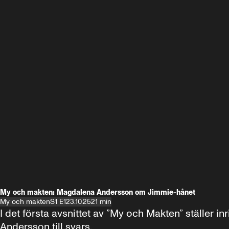
My och makten: Magdalena Andersson om Jimmie-hånet
My och makten
S1 E1
23.10.25
21 min
I det första avsnittet av ”My och Makten” ställe
Andersson till svars.