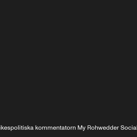
r inrikespolitiska kommentatorn My Rohwedder Soci