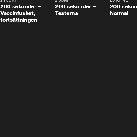
24 JUNI
5:00
2 JUNI
4:23
20 APRIL
200 sekunder –
200 sekunder –
200 sekun
Vaccinfusket,
Testerna
Normal
fortsättningen