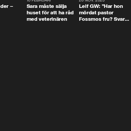
4:24
10 FEBRUARI
4:13
26 NOV. 2025
8:1
der –
Sara måste sälja
Leif GW: ”Har hon
huset för att ha råd
mördat pastor
med veterinären
Fossmos fru? Svar
nej.”