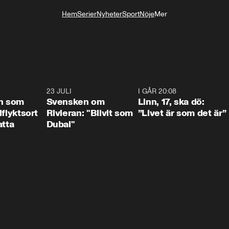
Hem
Serier
Nyheter
Sport
Nöje
Mer
Livsstil
1:24
23 JULI
1:42
I GÅR 20:08
4:3
n som
Svensken om
Linn, 17, ska dö:
llflyktsort
Rivieran: "Blivit som
”Livet är som det är”
atta
Dubai"