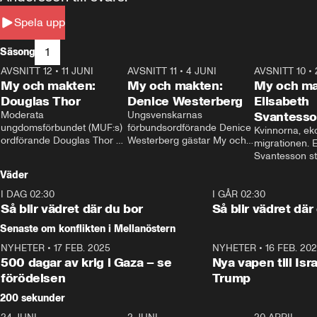
Spela upp
1
Säsong
AVSNITT 12
•
11 JUNI
26:27
AVSNITT 11
•
4 JUNI
23:40
AVSNITT 10
•
My och makten:
My och makten:
My och ma
Douglas Thor
Denice Westerberg
Elisabeth
Moderata 
Ungsvenskarnas 
Svantess
ungdomsförbundet (MUF:s) 
förbundsordförande Denice 
Kvinnorna, ek
ordförande Douglas Thor 
Westerberg gästar My och 
migrationen. E
gästar My och makten. I 
makten. I avsnittet 
Svantesson stäl
avsnittet diskuteras 
diskuteras migrationsfrågan 
när finansmini
Väder
tonårsutvisningarna och hur 
och hur SD ska locka 
Moderaterna ska locka 
kvinnliga väljare. 
I DAG 02:30
1:06
I GÅR 02:30
väljare till valet i höst. 
Så blir vädret där du bor
Så blir vädret där
Senaste om konflikten i Mellanöstern
NYHETER
•
17 FEB. 2025
0:45
NYHETER
•
16 FEB. 20
500 dagar av krig i Gaza – se
Nya vapen till Isr
förödelsen
Trump
200 sekunder