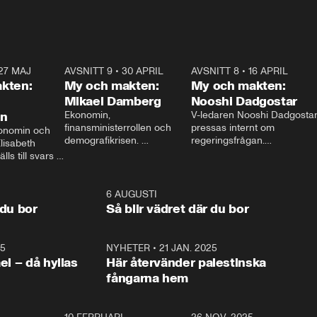
27 MAJ
3:51
AVSNITT 9
•
30 APRIL
24:00
AVSNITT 8
•
16 APRIL
25:1
kten:
My och makten:
My och makten:
Mikael Damberg
Nooshi Dadgostar
on
Ekonomin, 
V-ledaren Nooshi Dadgostar
finansministerrollen och 
pressas internt om 
onomin och 
demografikrisen. 
regeringsfrågan.

lisabeth 
Oppositionen ställs till svars 
I Aftonbladets 
ls till svars 
när Socialdemokraternas 
partiledarutfrågning ”My 
stern gästar 
Mikael Damberg gästar My 
och Makten” sätter hon ner 
My och Makten. 
och Makten. 
foten mot kritikerna:

1:06
6 AUGUSTI
1:0
– Vi ställer upp i val. Ska vi 
 du bor
Så blir vädret där du bor
vara med så sitter vi förstås 
25
1:22
NYHETER
•
21 JAN. 2025
0:5
ael – då hyllas
Här återvänder palestinska
fångarna hem