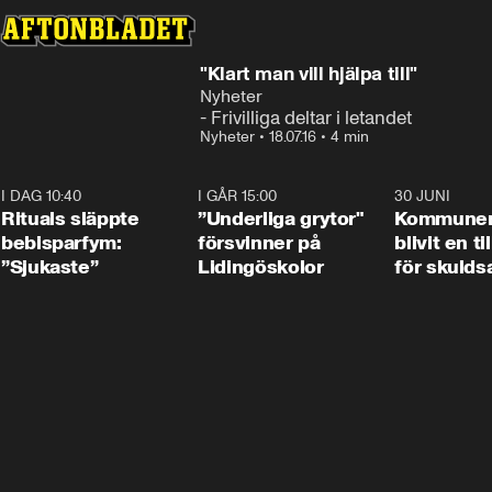
"Klart man vill hjälpa till"
Nyheter
- Frivilliga deltar i letandet
Nyheter
•
18.07.16
•
4 min
I DAG 10:40
1:01
I GÅR 15:00
1:07
30 JUNI
Rituals släppte
”Underliga grytor"
Kommune
bebisparfym:
försvinner på
blivit en ti
”Sjukaste”
Lidingöskolor
för skulds