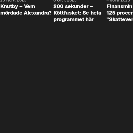
3
25 NOV. 2025
31:05
8 OKT. 2025
4:29
4 JUNI 2025
Knutby – Vem
200 sekunder –
Finansmin
mördade Alexandra?
Köttfusket: Se hela
125 procent
programmet här
"Skattever
viktig uppg