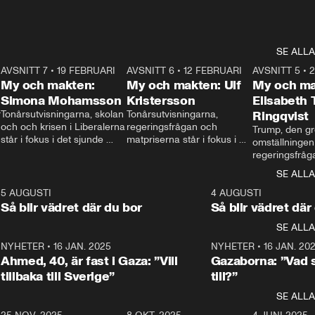
SE ALLA
7
AVSNITT 7
•
19 FEBRUARI
24:30
AVSNITT 6
•
12 FEBRUARI
27:30
AVSNITT 5
•
My och makten:
My och makten: Ulf
My och ma
Simona Mohamsson
Kristersson
Elisabeth
 
Tonårsutvisningarna, skolan 
Tonårsutvisningarna, 
Ringqvist
och och krisen i Liberalerna 
regeringsfrågan och 
Trump, den gr
står i fokus i det sjunde 
matpriserna står i fokus i 
omställningen
avsnittet av ”My och 
det sjätte avsnittet av ”My 
regeringsfråga
makten”. Se när 
och makten”. Se när 
centrum i det 
SE ALLA
Aftonbladets inrikespolitiska 
Aftonbladets inrikespolitiska 
avsnittet av ”
kommentator My 
kommentator My 
6
5 AUGUSTI
1:06
4 AUGUSTI
Makten”. Se nä
Rohwedder ställer 
Rohwedder ställer 
Så blir vädret där du bor
Så blir vädret där
Aftonbladets in
utbildnings- och 
statsminister Ulf Kristersson 
kommentator 
SE ALLA
integrationsminister Simona 
till svars.
Rohwedder stäl
Mohamsson till svars.
Centerpartiets
2
NYHETER
•
16 JAN. 2025
1:01
NYHETER
•
16 JAN. 20
Thand Ring till
Ahmed, 40, är fast i Gaza: ”Vill
Gazaborna: ”Vad s
tillbaka till Sverige”
till?”
SE ALLA