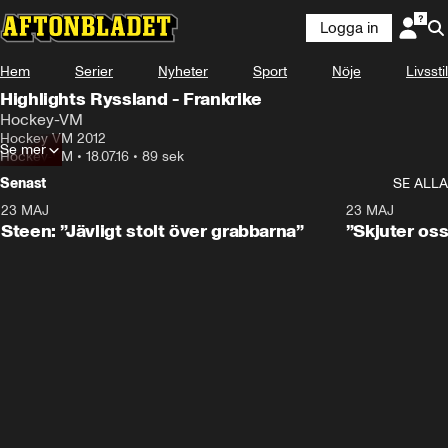
Logga in
Hem
Serier
Nyheter
Sport
Nöje
Livsstil
Highlights Ryssland - Frankrike
Hockey-VM
Hockey VM 2012
Se mer
Hockey-VM
•
18.07.16
•
89 sek
Senast
SE ALLA
23 MAJ
0:59
23 MAJ
Steen: ”Jävligt stolt över grabbarna”
”Skjuter oss