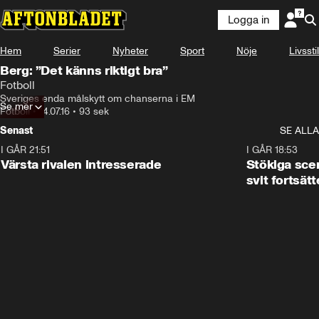
Logga in
Hem
Serier
Nyheter
Sport
Nöje
Livsstil
Berg: ”Det känns riktigt bra”
Fotboll
Sveriges enda målskytt om chanserna i EM
Se mer
Fotboll
•
14.07.16
•
93 sek
Senast
SE ALLA
I GÅR 21:51
0:31
I GÅR 18:53
Värsta rivalen intresserade
Stökiga sce
svit fortsätt