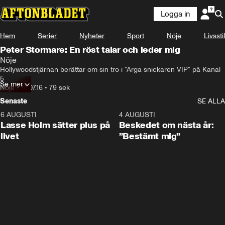
Logga in
Hem
Serier
Nyheter
Sport
Nöje
Livsstil
Peter Stormare: En röst talar och leder mig
Nöje
Hollywoodstjärnan berättar om sin tro i "Arga snickaren VIP" på Kanal 
5
Se mer
Nöje
•
14.07.16
•
79 sek
Senaste
SE ALLA
6 AUGUSTI
1:04
4 AUGUSTI
Lasse Holm sätter plus på
Beskedet om nästa år:
livet
”Bestämt mig”