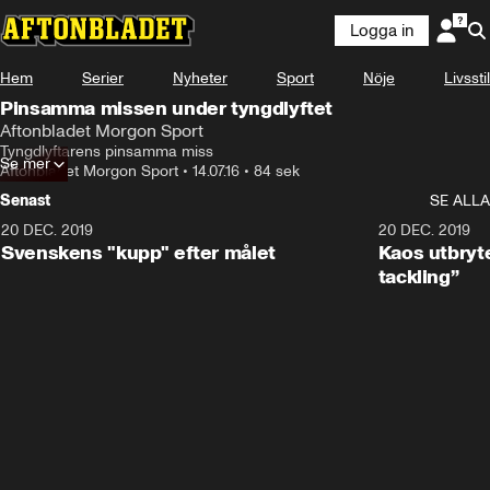
Logga in
Hem
Serier
Nyheter
Sport
Nöje
Livsstil
Pinsamma missen under tyngdlyftet
Aftonbladet Morgon Sport
Tyngdlyftarens pinsamma miss
Se mer
Aftonbladet Morgon Sport
•
14.07.16
•
84 sek
Senast
SE ALLA
20 DEC. 2019
0:44
20 DEC. 2019
Svenskens "kupp" efter målet
Kaos utbryte
tackling”