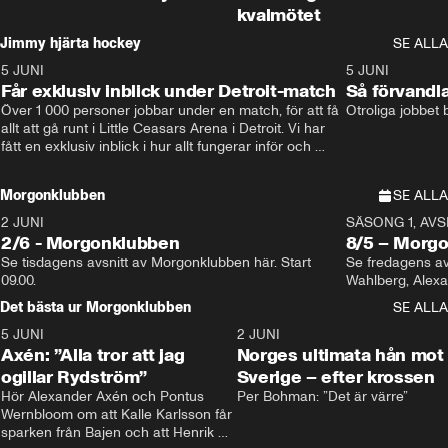
kvalmötet
Jimmy hjärta hockey
SE ALLA
5 JUNI
11:14
5 JUNI
Får exklusiv inblick under Detroit-match
Så förvandl
Över 1 000 personer jobbar under en match, för att få 
Otroliga jobbet
allt att gå runt i Little Ceasars Arena i Detroit. Vi har 
fått en exklusiv inblick i hur allt fungerar inför och 
under match i världens bästa hockeyliga
Morgonklubben
SE ALLA
2 JUNI
SÄSONG 1, AVSN
2/6 - Morgonklubben
8/5 – Morg
Se tisdagens avsnitt av Morgonklubben här. Start 
Se fredagens av
09.00. 
Det bästa ur Morgonklubben
SE ALLA
5 JUNI
0:44
2 JUNI
Axén: ”Alla tror att jag
Norges ultimata hån mot
ogillar Rydström”
Sverige – efter krossen
Hör Alexander Axén och Pontus 
Per Bohman: ”Det är värre”
Wernbloom om att Kalle Karlsson får 
sparken från Bajen och att Henrik 