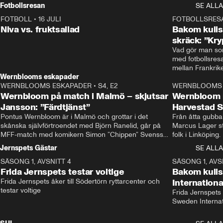
Rydström tar över
Fotbollsresan
SE ALLA
FOTBOLL
•
16 JULI
0:44
FOTBOLLSRES
Niva vs. fruktsallad
Bakom kulis
skräck: ”Kry
Vad gör man som
med fotbollsres
Wernblooms eskapader
WERNBLOOMS ESKAPADER
•
S4, E2
38:23
WERNBLOOMS 
Wernbloom på match i Malmö – skjutsar
Wernbloom 
Jansson: ”Färdtjänst”
Harvestad 
Pontus Wernbloom är i Malmö och grottar i det 
Från åtta gubbar 
skånska självförtroendet med Björn Ranelid, går på 
Marcus Lager sta
MFF-match med komikern Simon ”Chippen” Svensson 
folk i Linköping
och hjälper skadade stjärnbacken Pontus Jansson 
och Wernbloom kl
Jernspets Gästar
SE ALLA
hem. 
SÄSONG 1, AVSNITT 4
13:37
SÄSONG 1, AVS
Frida Jernspets testar voltige
Bakom kuli
Frida Jernspets åker till Södertörn ryttarcenter och 
Internation
testar voltige
Frida Jernspets 
Sweden Interna