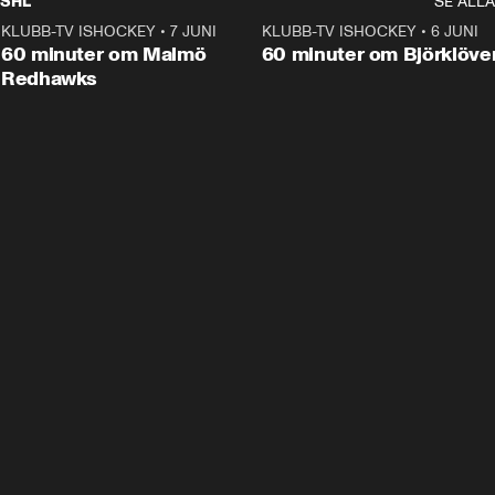
SHL
SE ALLA
KLUBB-TV ISHOCKEY
•
7 JUNI
1:02:53
KLUBB-TV ISHOCKEY
•
6 JUNI
1:0
Plus
60 minuter om Malmö
60 minuter om Björklöve
Redhawks