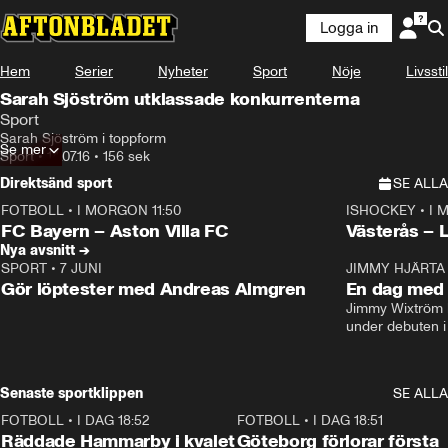
Logga in
Hem
Serier
Nyheter
Sport
Nöje
Livsstil
Sarah Sjöström utklassade konkurrenterna
Sport
Sarah Sjöström i toppform
Se mer
Sport
•
14.07.16
•
156 sek
Direktsänd sport
SE ALLA
FOTBOLL
•
I MORGON 11:50
ISHOCKEY
•
I 
Plus
Plus
FC Bayern – Aston Villa FC
Västerås – 
Nya avsnitt →
SPORT
•
7 JUNI
16:36
JIMMY HJÄRTA
Gör löptester med Andreas Almgren
En dag med 
Jimmy Wixtröm 
under debuten i
Senaste sportklippen
SE ALLA
FOTBOLL
•
I DAG 18:52
2:17
FOTBOLL
•
I DAG 18:51
Räddade Hammarby i kvalet
Göteborg förlorar första