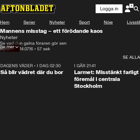
Logga in
Hem
Serier
Nyheter
Sport
Nöje
Livsstil
Mannens misstag – ett förödande kaos
Nyheter
Se vad den galna föraren gör sen
Se mer
Nyheter
•
14.07.16
•
57 sek
SE ALLA
DAGENS VÄDER
•
I DAG 02:30
1:06
I GÅR 21:41
Så blir vädret där du bor
Larmet: Misstänkt farligt
föremål i centrala
Stockholm