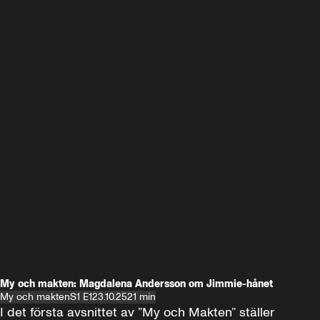
My och makten: Magdalena Andersson om Jimmie-hånet
My och makten
S1 E1
23.10.25
21 min
I det första avsnittet av ”My och Makten” ställer 