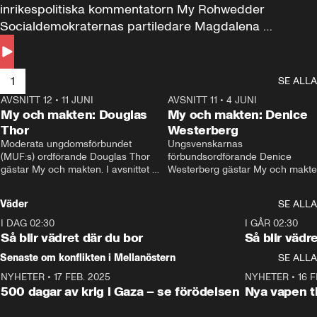
inrikespolitiska kommentatorn My Rohwedder 
Socialdemokraternas partiledare Magdalena 
Andersson till svars.
1
SE ALLA
AVSNITT 12
•
11 JUNI
26:27
AVSNITT 11
•
4 JUNI
2
My och makten: Douglas
My och makten: Denice
Thor
Westerberg
Moderata ungdomsförbundet 
Ungsvenskarnas 
(MUF:s) ordförande Douglas Thor 
förbundsordförande Denice 
gästar My och makten. I avsnittet 
Westerberg gästar My och makten.
diskuteras tonårsutvisningarna och 
avsnittet diskuteras migrationsfrå
hur Moderaterna ska locka väljare till 
och hur SD ska locka kvinnliga 
Väder
SE ALLA
valet i höst. 
väljare. 
I DAG 02:30
1:06
I GÅR 02:30
Så blir vädret där du bor
Så blir vädr
Senaste om konflikten i Mellanöstern
SE ALLA
NYHETER
•
17 FEB. 2025
0:45
NYHETER
•
16 F
500 dagar av krig i Gaza – se förödelsen
Nya vapen ti