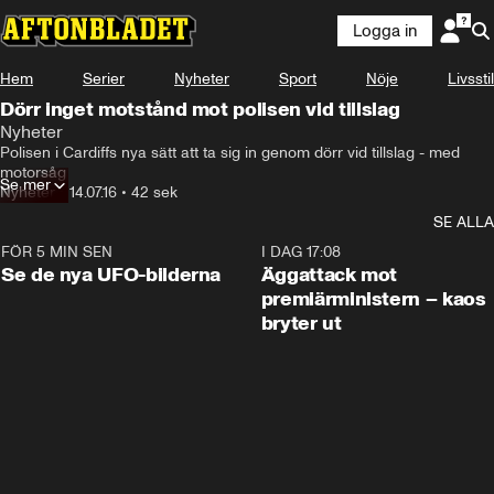
Logga in
Hem
Serier
Nyheter
Sport
Nöje
Livsstil
Dörr inget motstånd mot polisen vid tillslag
Nyheter
Polisen i Cardiffs nya sätt att ta sig in genom dörr vid tillslag - med 
motorsåg
Se mer
Nyheter
•
14.07.16
•
42 sek
SE ALLA
FÖR 5 MIN SEN
0:36
I DAG 17:08
Se de nya UFO-bilderna
Äggattack mot
premiärministern – kaos
bryter ut