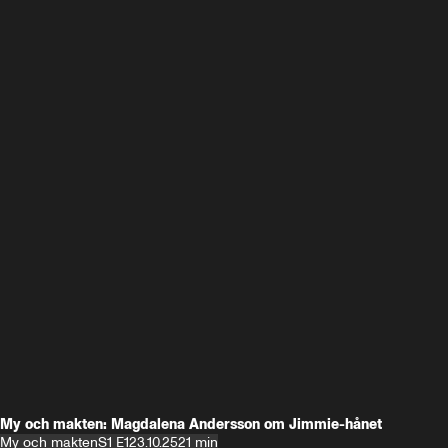
My och makten: Magdalena Andersson om Jimmie-hånet
My och makten
S1 E1
23.10.25
21 min