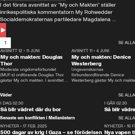
I det första avsnittet av ”My och Makten” ställer 
inrikespolitiska kommentatorn My Rohwedder 
Socialdemokraternas partiledare Magdalena 
Andersson till svars.
1
SE ALLA
AVSNITT 12
•
11 JUNI
26:27
AVSNITT 11
•
4 JUNI
2
My och makten: Douglas
My och makten: Denice
Thor
Westerberg
Moderata ungdomsförbundet 
Ungsvenskarnas 
(MUF:s) ordförande Douglas Thor 
förbundsordförande Denice 
gästar My och makten. I avsnittet 
Westerberg gästar My och makten.
diskuteras tonårsutvisningarna och 
avsnittet diskuteras migrationsfrå
hur Moderaterna ska locka väljare till 
och hur SD ska locka kvinnliga 
Väder
SE ALLA
valet i höst. 
väljare. 
I DAG 02:30
1:06
I GÅR 02:30
Så blir vädret där du bor
Så blir vädr
Senaste om konflikten i Mellanöstern
SE ALLA
NYHETER
•
17 FEB. 2025
0:45
NYHETER
•
16 F
500 dagar av krig i Gaza – se förödelsen
Nya vapen ti