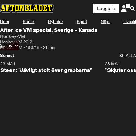
Logga in
Hem
Serier
Nyheter
Sport
Nöje
Livsstil
After ice VM special, Sverige - Kanada
Hockey-VM
Hockey VM 2012
Se mer
Hockey-VM
•
18.07.16
•
21 min
Senast
SE ALLA
23 MAJ
0:59
23 MAJ
Steen: ”Jävligt stolt över grabbarna”
”Skjuter oss