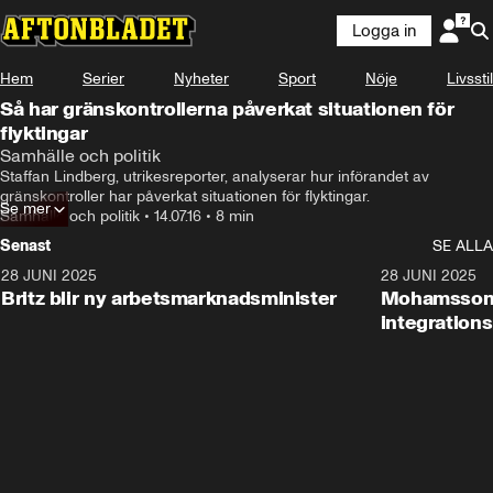
Logga in
Hem
Serier
Nyheter
Sport
Nöje
Livsstil
Så har gränskontrollerna påverkat situationen för
flyktingar
Samhälle och politik
Staffan Lindberg, utrikesreporter, analyserar hur införandet av 
gränskontroller har påverkat situationen för flyktingar.
Se mer
Samhälle och politik
•
14.07.16
•
8 min
Senast
SE ALLA
28 JUNI 2025
1:48
28 JUNI 2025
Britz blir ny arbetsmarknadsminister
Mohamsson b
integration