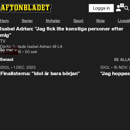
Logga in
Hem
Serier
Nyheter
Sport
Nöje
Livsstil
Isabel Adrian: "Jag fick lite konstiga personer efter
mig"
TV
Därför flyttade Isabel Adrian till LA
Se mer
TV
•
14.07.16
•
50 sek
Senast
SE ALLA
IDOL
•
1 DEC. 2023
0:56
IDOL
•
15 NOV.
Finalisterna: "Idol är bara början"
"Jag hoppas 