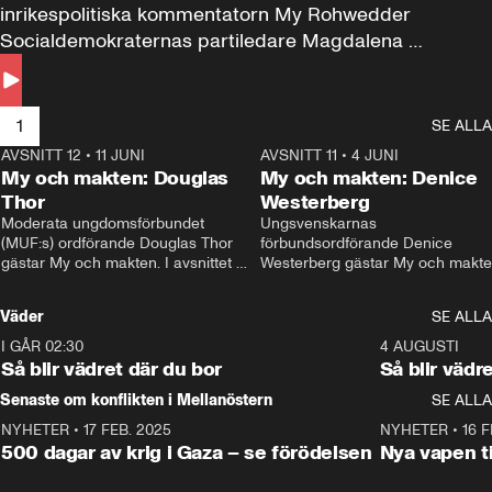
inrikespolitiska kommentatorn My Rohwedder 
Socialdemokraternas partiledare Magdalena 
Andersson till svars.
1
SE ALLA
AVSNITT 12
•
11 JUNI
26:27
AVSNITT 11
•
4 JUNI
2
My och makten: Douglas
My och makten: Denice
Thor
Westerberg
Moderata ungdomsförbundet 
Ungsvenskarnas 
(MUF:s) ordförande Douglas Thor 
förbundsordförande Denice 
gästar My och makten. I avsnittet 
Westerberg gästar My och makten.
diskuteras tonårsutvisningarna och 
avsnittet diskuteras migrationsfrå
hur Moderaterna ska locka väljare till 
och hur SD ska locka kvinnliga 
Väder
SE ALLA
valet i höst. 
väljare. 
I GÅR 02:30
1:06
4 AUGUSTI
Så blir vädret där du bor
Så blir vädr
Senaste om konflikten i Mellanöstern
SE ALLA
NYHETER
•
17 FEB. 2025
0:45
NYHETER
•
16 F
500 dagar av krig i Gaza – se förödelsen
Nya vapen ti