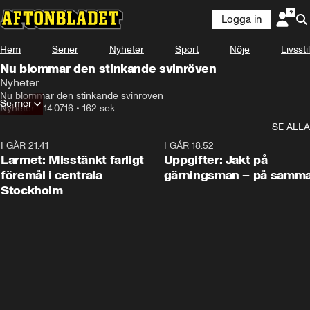
Logga in
Hem
Serier
Nyheter
Sport
Nöje
Livsstil
Nu blommar den stinkande svinröven
Nyheter
Nu blommar den stinkande svinröven
Se mer
Nyheter
•
14.07.16
•
162 sek
SE ALLA
I GÅR 21:41
0:35
I GÅR 18:52
Larmet: Misstänkt farligt
Uppgifter: Jakt på
föremål i centrala
gärningsman – på samma
Stockholm