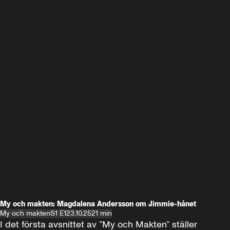
My och makten: Magdalena Andersson om Jimmie-hånet
My och makten
S1 E1
23.10.25
21 min
I det första avsnittet av ”My och Makten” ställer 