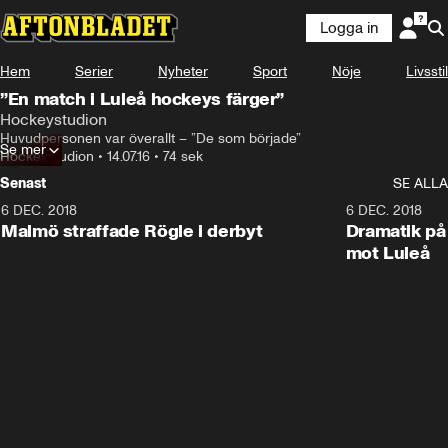
Logga in
Hem
Serier
Nyheter
Sport
Nöje
Livsstil
”En match i Luleå hockeys färger”
Hockeystudion
Huvudpersonen var överallt – ”De som började”
Se mer
Hockeystudion
•
14.07.16
•
74 sek
Senast
SE ALLA
6 DEC. 2018
0:50
6 DEC. 2018
Malmö straffade Rögle i derbyt
Dramatik på
mot Luleå