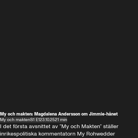
My och makten: Magdalena Andersson om Jimmie-hånet
My och makten
S1 E1
23.10.25
21 min
I det första avsnittet av ”My och Makten” ställer 
inrikespolitiska kommentatorn My Rohwedder 