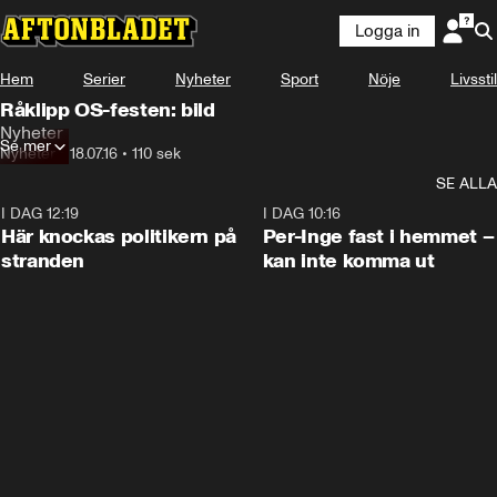
Logga in
Hem
Serier
Nyheter
Sport
Nöje
Livsstil
Råklipp OS-festen: bild
Nyheter
Se mer
Nyheter
•
18.07.16
•
110 sek
SE ALLA
I DAG 12:19
0:45
I DAG 10:16
Här knockas politikern på
Per-Inge fast i hemmet –
stranden
kan inte komma ut