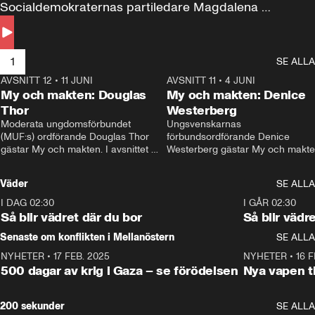
Socialdemokraternas partiledare Magdalena 
Andersson till svars.
1
SE ALLA
AVSNITT 12
•
11 JUNI
26:27
AVSNITT 11
•
4 JUNI
2
My och makten: Douglas
My och makten: Denice
Thor
Westerberg
Moderata ungdomsförbundet 
Ungsvenskarnas 
(MUF:s) ordförande Douglas Thor 
förbundsordförande Denice 
gästar My och makten. I avsnittet 
Westerberg gästar My och makten.
diskuteras tonårsutvisningarna och 
avsnittet diskuteras migrationsfrå
hur Moderaterna ska locka väljare till 
och hur SD ska locka kvinnliga 
Väder
SE ALLA
valet i höst. 
väljare. 
I DAG 02:30
1:06
I GÅR 02:30
Så blir vädret där du bor
Så blir vädr
Senaste om konflikten i Mellanöstern
SE ALLA
NYHETER
•
17 FEB. 2025
0:45
NYHETER
•
16 F
500 dagar av krig i Gaza – se förödelsen
Nya vapen ti
200 sekunder
SE ALLA