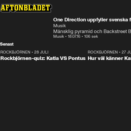
One Direction uppfyller svenska 
Musik
Mänsklig pyramid och Backstreet Bo
Musik
•
18.07.16
•
106 sek
Senast
ROCKBJÖRNEN
•
28 JULI
0:15
ROCKBJÖRNEN
•
27 J
Rockbjörnen-quiz: Katia VS Pontus
Hur väl känner Ka