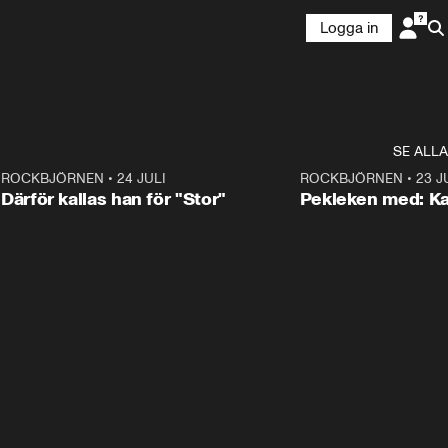
Logga in
SE ALLA
3
ROCKBJÖRNEN
•
24 JULI
0:28
ROCKBJÖRNEN
•
23 J
Därför kallas han för "Stor"
Pekleken med: Ka