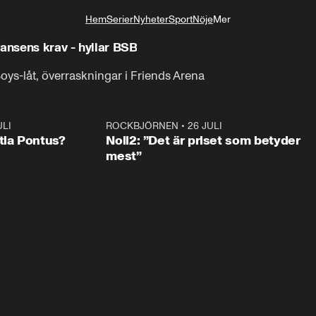
Hem
Serier
Nyheter
Sport
Nöje
Mer
Livsstil
fansens krav - hyllar BSB
ys-låt, överraskningar i Friends Arena
ULI
0:46
ROCKBJÖRNEN
•
26 JULI
0:3
tia Pontus?
Noll2: ”Det är priset som betyder
mest”