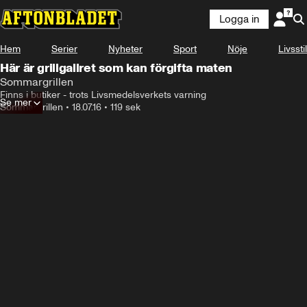
Logga in
Hem
Serier
Nyheter
Sport
Nöje
Livsstil
Här är grillgallret som kan förgifta maten
Sommargrillen
Finns i butiker - trots Livsmedelsverkets varning
Se mer
Sommargrillen
•
18.07.16
•
119 sek