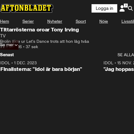
Logga in
Hem
Serier
Nyheter
Sport
Nöje
Livsstil
Tittarrösterna oroar Tony Irving
TV
Brolin åkte ur Let's Dance trots att hon låg tvåa
Se mer
TV
•
18.07.16
•
37 sek
Senast
SE ALLA
IDOL
•
1 DEC. 2023
0:56
IDOL
•
15 NOV.
Finalisterna: "Idol är bara början"
"Jag hoppas 