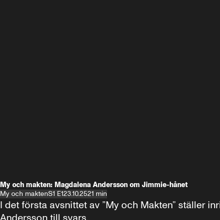
My och makten: Magdalena Andersson om Jimmie-hånet
My och makten
S1 E1
23.10.25
21 min
I det första avsnittet av ”My och Makten” ställe
Andersson till svars.