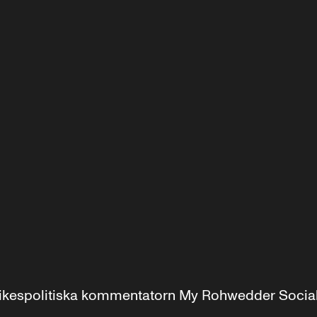
r inrikespolitiska kommentatorn My Rohwedder Soci