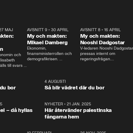
27 MAJ
3:51
AVSNITT 9
•
30 APRIL
24:00
AVSNITT 8
•
16 APRIL
25:1
kten:
My och makten:
My och makten:
Mikael Damberg
Nooshi Dadgostar
on
Ekonomin, 
V-ledaren Nooshi Dadgostar
finansministerrollen och 
pressas internt om 
onomin och 
demografikrisen. 
regeringsfrågan.

lisabeth 
Oppositionen ställs till svars 
I Aftonbladets 
ls till svars 
när Socialdemokraternas 
partiledarutfrågning ”My 
stern gästar 
Mikael Damberg gästar My 
och Makten” sätter hon ner 
My och Makten. 
och Makten. 
foten mot kritikerna:

1:06
4 AUGUSTI
1:0
– Vi ställer upp i val. Ska vi 
 du bor
Så blir vädret där du bor
vara med så sitter vi förstås 
25
1:22
NYHETER
•
21 JAN. 2025
0:5
ael – då hyllas
Här återvänder palestinska
fångarna hem