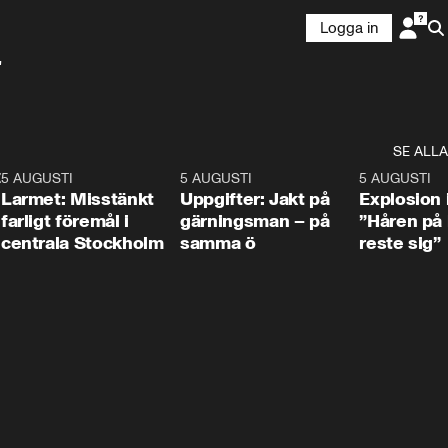
Logga in
"
SE ALLA
:30
6
5 AUGUSTI
0:35
5 AUGUSTI
0:33
5 AUGUSTI
Larmet: Misstänkt
Uppgifter: Jakt på
Explosion 
farligt föremål i
gärningsman – på
”Håren på
centrala Stockholm
samma ö
reste sig”