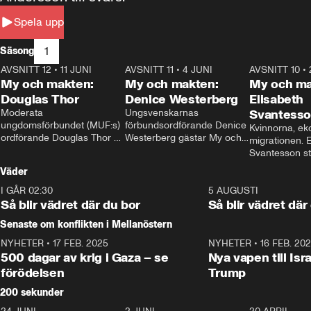
Spela upp
1
Säsong
AVSNITT 12
•
11 JUNI
26:27
AVSNITT 11
•
4 JUNI
23:40
AVSNITT 10
•
My och makten:
My och makten:
My och ma
Douglas Thor
Denice Westerberg
Elisabeth
Moderata 
Ungsvenskarnas 
Svantess
ungdomsförbundet (MUF:s) 
förbundsordförande Denice 
Kvinnorna, ek
ordförande Douglas Thor 
Westerberg gästar My och 
migrationen. E
gästar My och makten. I 
makten. I avsnittet 
Svantesson stäl
avsnittet diskuteras 
diskuteras migrationsfrågan 
när finansmini
Väder
tonårsutvisningarna och hur 
och hur SD ska locka 
Moderaterna ska locka 
kvinnliga väljare. 
I GÅR 02:30
1:06
5 AUGUSTI
väljare till valet i höst. 
Så blir vädret där du bor
Så blir vädret där
Senaste om konflikten i Mellanöstern
NYHETER
•
17 FEB. 2025
0:45
NYHETER
•
16 FEB. 20
500 dagar av krig i Gaza – se
Nya vapen till Isr
förödelsen
Trump
200 sekunder