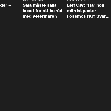
4:24
10 FEBRUARI
4:13
26 NOV. 2025
8:1
der –
Sara måste sälja
Leif GW: ”Har hon
huset för att ha råd
mördat pastor
med veterinären
Fossmos fru? Svar
nej.”