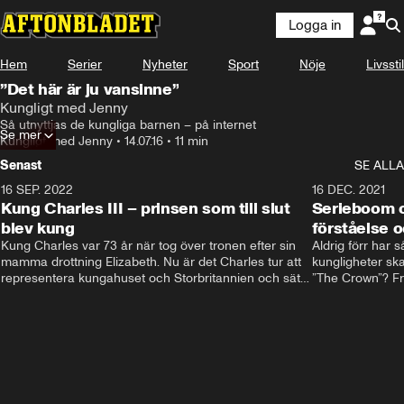
Logga in
Hem
Serier
Nyheter
Sport
Nöje
Livsstil
”Det här är ju vansinne”
Kungligt med Jenny
Så utnyttjas de kungliga barnen – på internet
Se mer
Kungligt med Jenny
•
14.07.16
•
11 min
Senast
SE ALLA
16 SEP. 2022
3:40
16 DEC. 2021
Kung Charles III – prinsen som till slut
Serieboom o
blev kung
förståelse o
Kung Charles var 73 år när tog över tronen efter sin 
Aldrig förr har 
mamma drottning Elizabeth. Nu är det Charles tur att 
kungligheter ska
representera kungahuset och Storbritannien och sätta 
”The Crown”? Frå
sin egen prägel på den kungliga rollen.
Storbritannien. 
förståelse och h
kungahuset komm
kungaserier är 