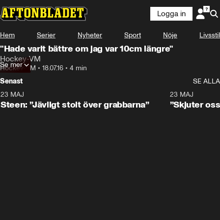
Logga in
Hem
Serier
Nyheter
Sport
Nöje
Livsstil
"Hade varit bättre om jag var 10cm längre"
Hockey-VM
Se mer
Hockey-VM
•
18.07.16
•
4 min
Senast
SE ALLA
23 MAJ
0:59
23 MAJ
Steen: ”Jävligt stolt över grabbarna”
”Skjuter oss