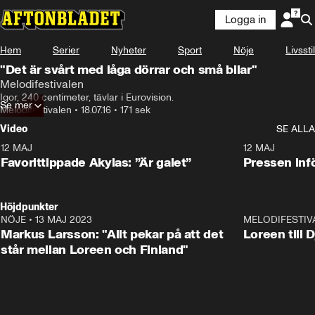
Logga in
Hem
Serier
Nyheter
Sport
Nöje
Livsstil
"Det är svårt med låga dörrar och små bilar"
Melodifestivalen
Igor, 240 centimeter, tävlar i Eurovision.
Se mer
Melodifestivalen
•
18.07.16
•
171 sek
Video
SE ALLA
12 MAJ
1:04
12 MAJ
Favorittippade Akylas: ”Är galet”
Pressen infö
Höjdpunkter
NÖJE
•
13 MAJ 2023
18:32
MELODIFESTIV
Markus Larsson: "Allt pekar på att det
Loreen till 
står mellan Loreen och Finland"