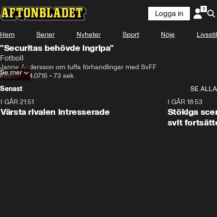
Logga in
Hem
Serier
Nyheter
Sport
Nöje
Livsstil
"Securitas behövde ingripa"
Fotboll
Janne Andersson om tuffa förhandlingar med SvFF
Se mer
Fotboll
•
14.07.16
•
73 sek
Senast
SE ALLA
I GÅR 21:51
0:31
I GÅR 18:53
Värsta rivalen intresserade
Stökiga sce
svit fortsätt