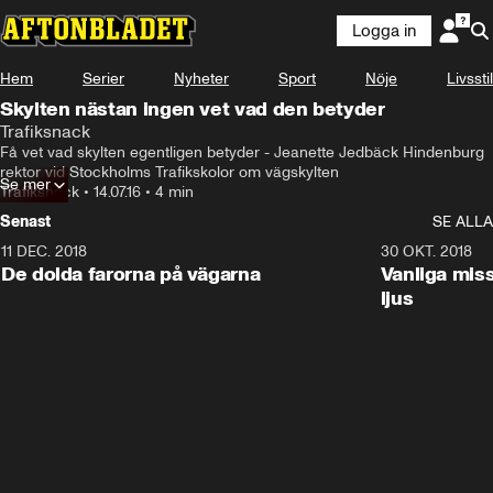
Logga in
Hem
Serier
Nyheter
Sport
Nöje
Livsstil
Skylten nästan ingen vet vad den betyder
Trafiksnack
Få vet vad skylten egentligen betyder - Jeanette Jedbäck Hindenburg 
rektor vid Stockholms Trafikskolor om vägskylten
Se mer
Trafiksnack
•
14.07.16
•
4 min
Senast
SE ALLA
11 DEC. 2018
7:24
30 OKT. 2018
De dolda farorna på vägarna
Vanliga mis
ljus