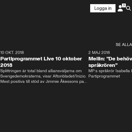
Logga in
SE ALLA
2
10 OKT. 2018
28:52
2 MAJ 2018
-
Partiprogrammet Live 10 oktober
Mellin: ”De behöv
2018
språkrören”
Splittringen är total bland alliansväljarna om 
MP:s språkrör Isabella L
Sverigedemokraterna, visar Aftonbladet/Inizio. 
Partiprogrammet
Mest positiva till stöd av Jimmie Åkessons parti 
är KD och M. Bland Annie Lööfs väljare säger 
väljarna blankt nej till SD – 92 procent vill i 
stället regera med hjälp av 
Socialdemokraterna.