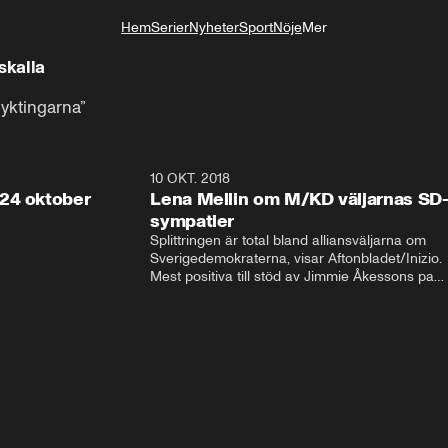
Hem
Serier
Nyheter
Sport
Nöje
Mer
Livsstil
skalla
lyktingarna”
32:13
10 OKT. 2018
28:5
24 oktober
Lena Mellin om M/KD väljarnas SD
sympatier
Splittringen är total bland alliansväljarna om 
Sverigedemokraterna, visar Aftonbladet/Inizio. 
Mest positiva till stöd av Jimmie Åkessons parti 
är KD och M. Bland Annie Lööfs väljare säger 
väljarna blankt nej till SD – 92 procent vill i 
stället regera med hjälp av 
Socialdemokraterna.