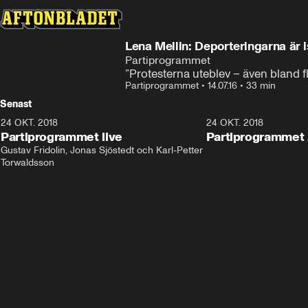
Lena Mellin: Deporteringarna är i
Partiprogrammet
”Protesterna uteblev – även bland f
Partiprogrammet
•
14.07.16
•
33 min
Senast
24 OKT. 2018
32:13
24 OKT. 2018
Partiprogrammet live
Partiprogrammet 
Gustav Fridolin, Jonas Sjöstedt och Karl-Petter 
Torwaldsson