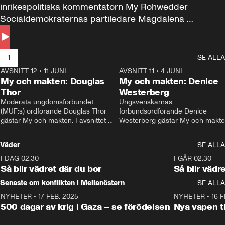
inrikespolitiska kommentatorn My Rohwedder 
Socialdemokraternas partiledare Magdalena 
Andersson till svars.
1
SE ALLA
AVSNITT 12
•
11 JUNI
26:27
AVSNITT 11
•
4 JUNI
2
My och makten: Douglas
My och makten: Denice
Thor
Westerberg
Moderata ungdomsförbundet 
Ungsvenskarnas 
(MUF:s) ordförande Douglas Thor 
förbundsordförande Denice 
gästar My och makten. I avsnittet 
Westerberg gästar My och makten.
diskuteras tonårsutvisningarna och 
avsnittet diskuteras migrationsfrå
hur Moderaterna ska locka väljare till 
och hur SD ska locka kvinnliga 
Väder
SE ALLA
valet i höst. 
väljare. 
I DAG 02:30
1:06
I GÅR 02:30
Så blir vädret där du bor
Så blir vädr
Senaste om konflikten i Mellanöstern
SE ALLA
NYHETER
•
17 FEB. 2025
0:45
NYHETER
•
16 F
500 dagar av krig i Gaza – se förödelsen
Nya vapen ti