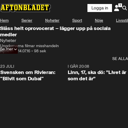
Logga in
Hem
Serier
Nyheter
Sport
Nöje
Livsstil
Slåss helt oprovocerat – lägger upp på sociala
medier
Nyheter
Ungdomarna filmar misshandeln
Se mer
Nyheter
•
14.07.16
•
98 sek
SE ALLA
23 JULI
1:42
I GÅR 20:08
Svensken om Rivieran:
Linn, 17, ska dö: ”Livet är
"Blivit som Dubai"
som det är”