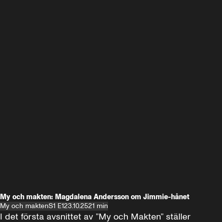
My och makten: Magdalena Andersson om Jimmie-hånet
My och makten
S1 E1
23.10.25
21 min
I det första avsnittet av ”My och Makten” ställer 