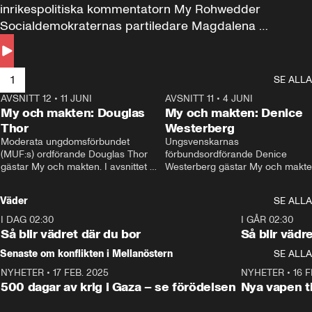
inrikespolitiska kommentatorn My Rohwedder 
Socialdemokraternas partiledare Magdalena 
Andersson till svars.
1
SE ALLA
AVSNITT 12
•
11 JUNI
26:27
AVSNITT 11
•
4 JUNI
2
My och makten: Douglas
My och makten: Denice
Thor
Westerberg
Moderata ungdomsförbundet 
Ungsvenskarnas 
(MUF:s) ordförande Douglas Thor 
förbundsordförande Denice 
gästar My och makten. I avsnittet 
Westerberg gästar My och makten.
diskuteras tonårsutvisningarna och 
avsnittet diskuteras migrationsfrå
hur Moderaterna ska locka väljare till 
och hur SD ska locka kvinnliga 
Väder
SE ALLA
valet i höst. 
väljare. 
I DAG 02:30
1:06
I GÅR 02:30
Så blir vädret där du bor
Så blir vädr
Senaste om konflikten i Mellanöstern
SE ALLA
NYHETER
•
17 FEB. 2025
0:45
NYHETER
•
16 F
500 dagar av krig i Gaza – se förödelsen
Nya vapen ti