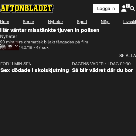
Logga in
Hem
Serier
Nyheter
Sport
Nöje
Livsstil
Här väntar misstänkte tjuven in polisen
Nyheter
90 minuters dramatisk biljakt fångades på film
Se mer
Nyheter
•
14.07.16
•
47 sek
SE ALLA
FÖR 11 MIN SEN
0:35
DAGENS VÄDER
•
I DAG 02:30
Sex dödade i skolskjutning
Så blir vädret där du bor