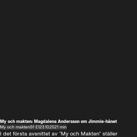
My och makten: Magdalena Andersson om Jimmie-hånet
My och makten
S1 E1
23.10.25
21 min
I det första avsnittet av ”My och Makten” ställer 