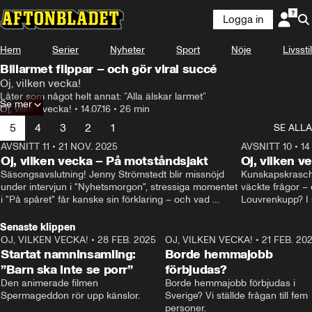
Logga in
Hem
Serier
Nyheter
Sport
Nöje
Livsstil
Billarmet flippar – och gör viral succé
Oj, vilken vecka!
Låter som något helt annat: ”Alla älskar larmet”
Se mer
Oj, vilken vecka!
•
14.07.16
•
26 min
5
4
3
2
1
SE ALLA
AVSNITT 11
•
21 NOV. 2025
22:00
AVSNITT 10
•
14
Oj, vilken vecka – På motståndsjakt
Oj, vilken v
Säsongsavslutning! Jenny Strömstedt blir missnöjd 
Kunskapskraschen
under intervjun i "Nyhetsmorgon", stressiga momentet 
väckte frågor – 
i "På spåret" får kanske sin förklaring – och vad 
Louvrenkupp? I s
drömmer egentligen Liberalerna om? I studion: Oisin 
Svenson.
Cantwell och Karin Pettersson.
Senaste klippen
OJ, VILKEN VECKA!
•
28 FEB. 2025
2:40
OJ, VILKEN VECKA!
•
21 FEB. 20
Startat namninsamling:
Borde hemmajobb
”Barn ska inte se porr”
förbjudas?
Den animerade filmen 
Borde hemmajobb förbjudas i 
Spermageddon rör upp känslor.
Sverige? Vi ställde frågan till fem 
personer.