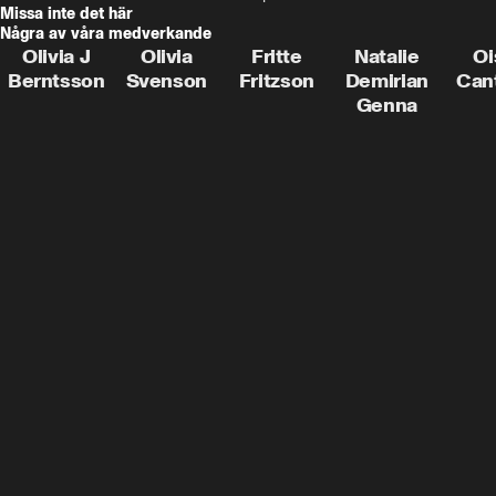
Missa inte det här
Några av våra medverkande
Olivia J
Olivia
Fritte
Natalie
Oi
Berntsson
Svenson
Fritzson
Demirian
Can
Genna