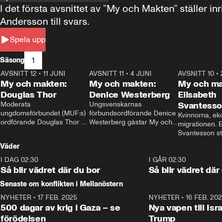
I det första avsnittet av ”My och Makten” ställe
Andersson till svars.
Spela upp
1
Säsong
AVSNITT 12
•
11 JUNI
26:27
AVSNITT 11
•
4 JUNI
23:40
AVSNITT 10
•
My och makten:
My och makten:
My och ma
Douglas Thor
Denice Westerberg
Elisabeth
Moderata 
Ungsvenskarnas 
Svantess
ungdomsförbundet (MUF:s) 
förbundsordförande Denice 
Kvinnorna, ek
ordförande Douglas Thor 
Westerberg gästar My och 
migrationen. E
gästar My och makten. I 
makten. I avsnittet 
Svantesson stäl
avsnittet diskuteras 
diskuteras migrationsfrågan 
när finansmini
Väder
tonårsutvisningarna och hur 
och hur SD ska locka 
Moderaterna ska locka 
kvinnliga väljare. 
I DAG 02:30
1:06
I GÅR 02:30
väljare till valet i höst. 
Så blir vädret där du bor
Så blir vädret där
Senaste om konflikten i Mellanöstern
NYHETER
•
17 FEB. 2025
0:45
NYHETER
•
16 FEB. 20
500 dagar av krig i Gaza – se
Nya vapen till Isr
förödelsen
Trump