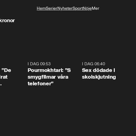
Hem
Serier
Nyheter
Sport
Nöje
Mer
Livsstil
 kronor
1:54
I DAG 09:53
1:36
I DAG 06:40
0:4
: ”De
Pourmokhtari: ”S
Sex dödade i
irat
smygfilmar våra
skolskjutning
telefoner”
ns”