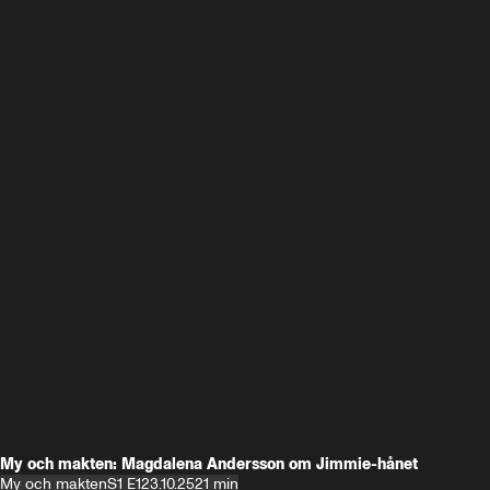
My och makten: Magdalena Andersson om Jimmie-hånet
My och makten
S1 E1
23.10.25
21 min