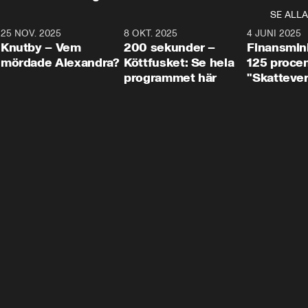
SE ALLA
3
25 NOV. 2025
31:05
8 OKT. 2025
4:29
4 JUNI 2025
Knutby – Vem
200 sekunder –
Finansmin
mördade Alexandra?
Köttfusket: Se hela
125 procent
programmet här
"Skattever
viktig uppg