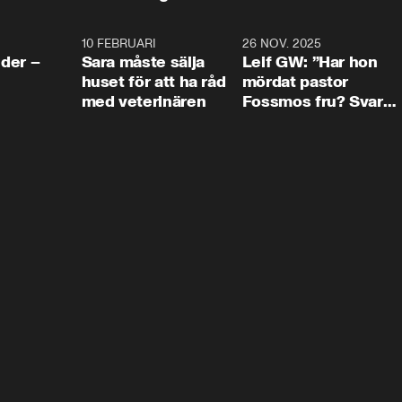
4:24
10 FEBRUARI
4:13
26 NOV. 2025
8:1
der –
Sara måste sälja
Leif GW: ”Har hon
huset för att ha råd
mördat pastor
med veterinären
Fossmos fru? Svar
nej.”