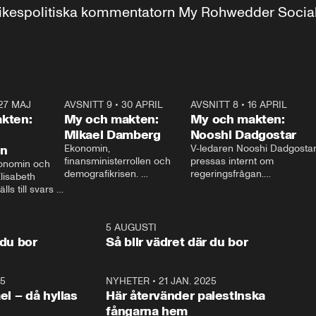
r inrikespolitiska kommentatorn My Rohwedder Soci
27 MAJ
3:51
AVSNITT 9
•
30 APRIL
24:00
AVSNITT 8
•
16 APRIL
25:1
kten:
My och makten:
My och makten:
Mikael Damberg
Nooshi Dadgostar
on
Ekonomin, 
V-ledaren Nooshi Dadgostar
finansministerrollen och 
pressas internt om 
onomin och 
demografikrisen. 
regeringsfrågan.

lisabeth 
Oppositionen ställs till svars 
I Aftonbladets 
ls till svars 
när Socialdemokraternas 
partiledarutfrågning ”My 
stern gästar 
Mikael Damberg gästar My 
och Makten” sätter hon ner 
My och Makten. 
och Makten. 
foten mot kritikerna:

1:06
5 AUGUSTI
1:0
– Vi ställer upp i val. Ska vi 
 du bor
Så blir vädret där du bor
vara med så sitter vi förstås 
25
1:22
NYHETER
•
21 JAN. 2025
0:5
ael – då hyllas
Här återvänder palestinska
fångarna hem