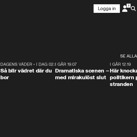
Logga in
SE ALLA
7
DAGENS VÄDER
•
I DAG 02:30
1:06
I GÅR 19:07
0:42
I GÅR 12:19
Så blir vädret där du
Dramatiska scenen –
Här knock
bor
med mirakulöst slut
politikern 
stranden