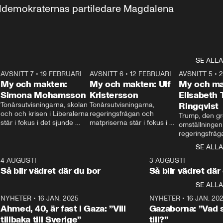
aldemokraternas partiledare Magdalena 
SE ALLA
7
AVSNITT 7
•
19 FEBRUARI
24:30
AVSNITT 6
•
12 FEBRUARI
27:30
AVSNITT 5
•
My och makten:
My och makten: Ulf
My och ma
Simona Mohamsson
Kristersson
Elisabeth
 
Tonårsutvisningarna, skolan 
Tonårsutvisningarna, 
Ringqvist
och och krisen i Liberalerna 
regeringsfrågan och 
Trump, den gr
står i fokus i det sjunde 
matpriserna står i fokus i 
omställningen
avsnittet av ”My och 
det sjätte avsnittet av ”My 
regeringsfråga
makten”. Se när 
och makten”. Se när 
centrum i det 
SE ALLA
Aftonbladets inrikespolitiska 
Aftonbladets inrikespolitiska 
avsnittet av ”
kommentator My 
kommentator My 
6
4 AUGUSTI
1:06
3 AUGUSTI
Makten”. Se nä
Rohwedder ställer 
Rohwedder ställer 
Så blir vädret där du bor
Så blir vädret där
Aftonbladets in
utbildnings- och 
statsminister Ulf Kristersson 
kommentator 
SE ALLA
integrationsminister Simona 
till svars.
Rohwedder stäl
Mohamsson till svars.
Centerpartiets
2
NYHETER
•
16 JAN. 2025
1:01
NYHETER
•
16 JAN. 20
Thand Ring till
Ahmed, 40, är fast i Gaza: ”Vill
Gazaborna: ”Vad s
tillbaka till Sverige”
till?”