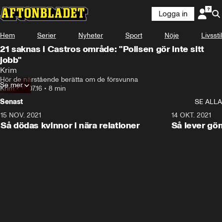
Logga in
Hem
Serier
Nyheter
Sport
Nöje
Livsstil
21 saknas i Castros område: "Polisen gör inte sitt
jobb"
Krim
Hör de närstående berätta om de försvunna
Se mer
Krim
•
18.07.16
•
8 min
Senast
SE ALLA
15 NOV. 2021
3:28
14 OKT. 2021
Så dödas kvinnor i nära relationer
Så lever gö