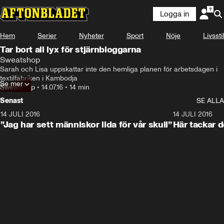
Logga in
Hem
Serier
Nyheter
Sport
Nöje
Livsstil
Tar bort all lyx för stjärnbloggarna
Sweatshop
Sarah och Lisa uppskattar inte den hemliga planen för arbetsdagen i 
textilfabriken i Kambodja
Se mer
Sweatshop
•
14.07.16
•
14 min
Senast
SE ALLA
14 JULI 2016
1:55
14 JULI 2016
”Jag har sett människor lida för vår skull”
Här tackar d