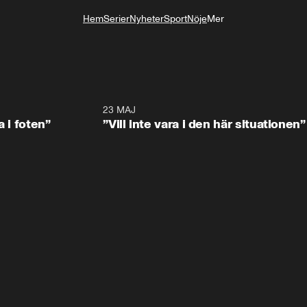
Hem
Serier
Nyheter
Sport
Nöje
Mer
Livsstil
0:53
23 MAJ
0:4
a i foten”
”Vill inte vara i den här situationen”