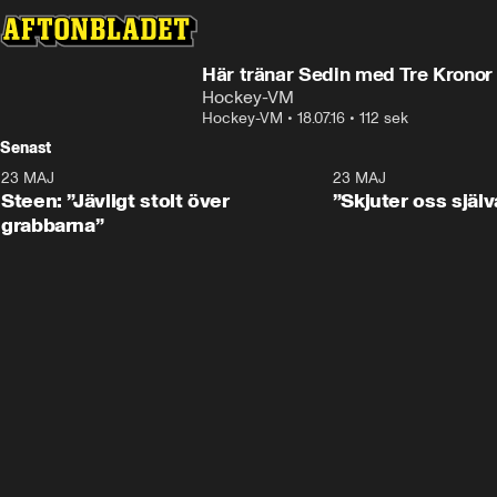
Här tränar Sedin med Tre Kronor
Hockey-VM
Hockey-VM
•
18.07.16
•
112 sek
Senast
23 MAJ
0:59
23 MAJ
Steen: ”Jävligt stolt över
”Skjuter oss själv
grabbarna”