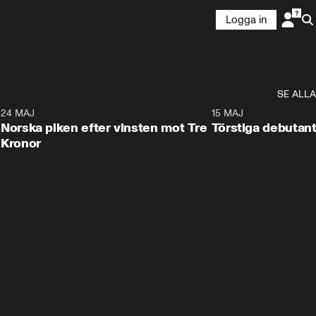
Logga in
SE ALLA
8
24 MAJ
0:26
15 MAJ
Norska piken efter vinsten mot Tre
Törstiga debutant
Kronor