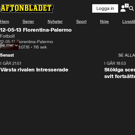
Logga in
Hem
Serier
Nyheter
Sport
Nöje
Livsstil
12-05-13 Fiorentina-Palermo
Fotboll
12-05-13 Fiorentina-Palermo
Se mer
Fotboll
•
18.07.16
•
116 sek
Senast
SE ALLA
I GÅR 21:51
0:31
I GÅR 18:53
Värsta rivalen intresserade
Stökiga sce
svit fortsätt