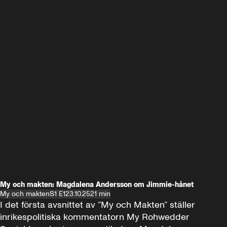
My och makten: Magdalena Andersson om Jimmie-hånet
My och makten
S1 E1
23.10.25
21 min
I det första avsnittet av ”My och Makten” ställer 
inrikespolitiska kommentatorn My Rohwedder 