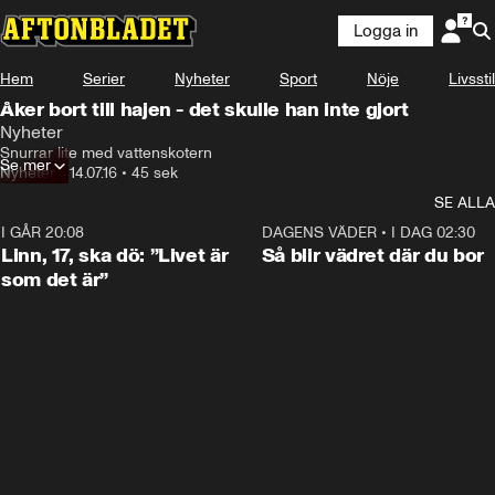
Logga in
Hem
Serier
Nyheter
Sport
Nöje
Livsstil
Åker bort till hajen - det skulle han inte gjort
Nyheter
Snurrar lite med vattenskotern
Se mer
Nyheter
•
14.07.16
•
45 sek
SE ALLA
I GÅR 20:08
4:36
DAGENS VÄDER
•
I DAG 02:30
Linn, 17, ska dö: ”Livet är
Så blir vädret där du bor
som det är”