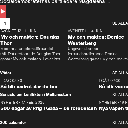
Socialdemokraternas partiledare Magdalena 
Andersson till svars.
1
SE ALLA
AVSNITT 12
•
11 JUNI
26:27
AVSNITT 11
•
4 JUNI
2
My och makten: Douglas
My och makten: Denice
Thor
Westerberg
Moderata ungdomsförbundet 
Ungsvenskarnas 
(MUF:s) ordförande Douglas Thor 
förbundsordförande Denice 
gästar My och makten. I avsnittet 
Westerberg gästar My och makten.
diskuteras tonårsutvisningarna och 
avsnittet diskuteras migrationsfrå
hur Moderaterna ska locka väljare till 
och hur SD ska locka kvinnliga 
Väder
SE ALLA
valet i höst. 
väljare. 
I DAG 02:30
1:06
I GÅR 02:30
Så blir vädret där du bor
Så blir vädr
Senaste om konflikten i Mellanöstern
SE ALLA
NYHETER
•
17 FEB. 2025
0:45
NYHETER
•
16 F
500 dagar av krig i Gaza – se förödelsen
Nya vapen ti
200 sekunder
SE ALLA